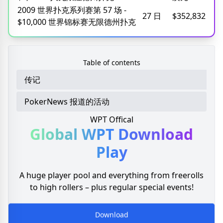
2009 世界扑克系列赛第 57 场 -
27 日
$352,832
$10,000 世界锦标赛无限德州扑克
Table of contents
传记
PokerNews 报道的活动
WPT Offical
Global WPT
Download
Play
A huge player pool and everything from freerolls
to high rollers – plus regular special events!
Download