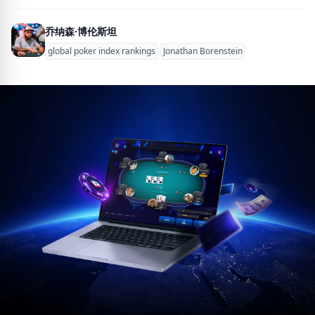
乔纳森·博伦斯坦
global poker index rankings
Jonathan Borenstein