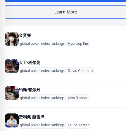
Learn More
金贤燮
global poker index rankings
Hyunsup Kim
大卫·科尔曼
global poker index rankings
David Coleman
约翰·赖尔丹
global poker index rankings
John Riordan
费利佩·赫雷泽
global poker index rankings
Felipe Ketzer