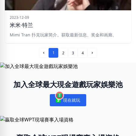
2023-12-09
米米·特兰
Mimi Tran 扑克玩家简介。获取最新信息、奖金和画廊。
1
2
3
4
Prev Page
Next Page
加入全球最大現金遊戲玩家娛樂池
現在就玩
Notifications