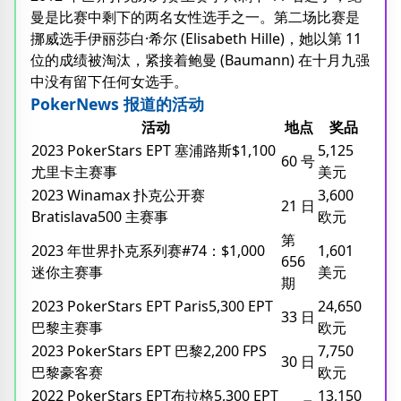
曼是比赛中剩下的两名女性选手之一。第二场比赛是
挪威选手伊丽莎白·希尔 (Elisabeth Hille)，她以第 11
位的成绩被淘汰，紧接着鲍曼 (Baumann) 在十月九强
中没有留下任何女选手。
PokerNews 报道的活动
活动
地点
奖品
2023 PokerStars EPT 塞浦路斯$1,100
5,125
60 号
尤里卡主赛事
美元
2023 Winamax 扑克公开赛
3,600
21 日
Bratislava500 主赛事
欧元
第
2023 年世界扑克系列赛#74：$1,000
1,601
656
迷你主赛事
美元
期
2023 PokerStars EPT Paris5,300 EPT
24,650
33 日
巴黎主赛事
欧元
2023 PokerStars EPT 巴黎2,200 FPS
7,750
30 日
巴黎豪客赛
欧元
2022 PokerStars EPT布拉格5,300 EPT
13,150