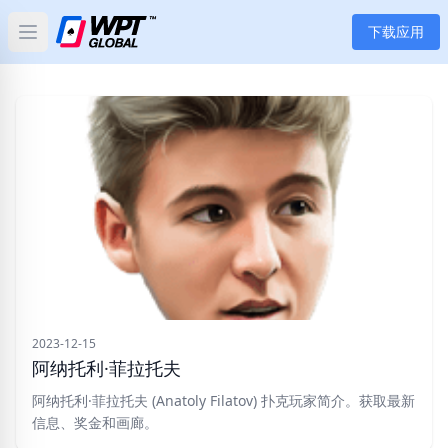
下载应用
Open main menu
首页
新闻
文章
扑克
应用
玩家
2023-12-15
阿纳托利·菲拉托夫
分类
阿纳托利·菲拉托夫 (Anatoly Filatov) 扑克玩家简介。获取最新
信息、奖金和画廊。
标签