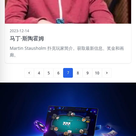
2023-12-14
马丁·斯陶霍姆
Martin Stausholm 扑克玩家简介。获取最新信息、奖金和画
廊。
7
4
5
6
8
9
10
Prev Page
Next Page