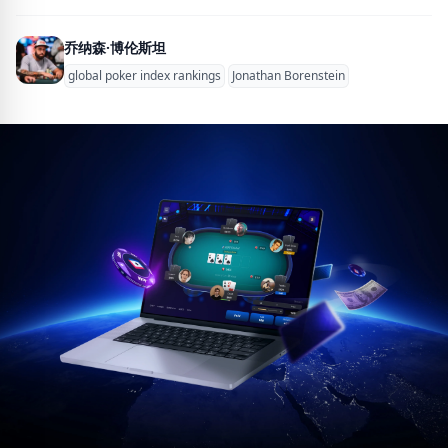
乔纳森·博伦斯坦
global poker index rankings
Jonathan Borenstein