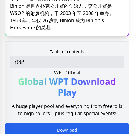
Binion 是世界扑克公开赛的创始人，该公开赛是
WSOP 的附属机构，于 2003 年至 2008 年举办。
1963 年，年仅 26 岁的 Binion 成为 Binion's
Horseshoe 的总裁。
Table of contents
传记
WPT Offical
Global WPT
Download
Play
A huge player pool and everything from freerolls
to high rollers – plus regular special events!
Download