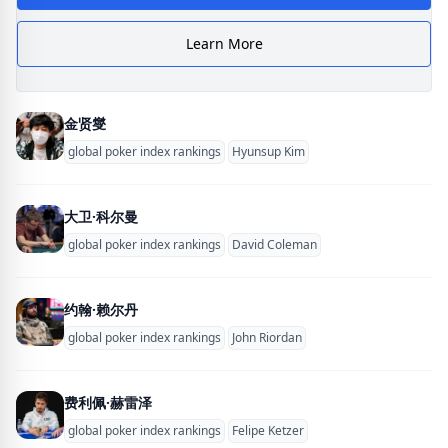
Learn More
金贤燮
global poker index rankings
Hyunsup Kim
大卫·科尔曼
global poker index rankings
David Coleman
约翰·赖尔丹
global poker index rankings
John Riordan
费利佩·赫雷泽
global poker index rankings
Felipe Ketzer