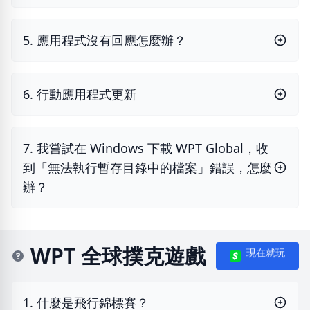
5. 應用程式沒有回應怎麼辦？
6. 行動應用程式更新
7. 我嘗試在 Windows 下載 WPT Global，收
到「無法執行暫存目錄中的檔案」錯誤，怎麼
辦？
WPT 全球撲克遊戲
現在就玩
1. 什麼是飛行錦標賽？