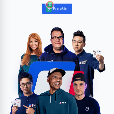
現在就玩
Notifications