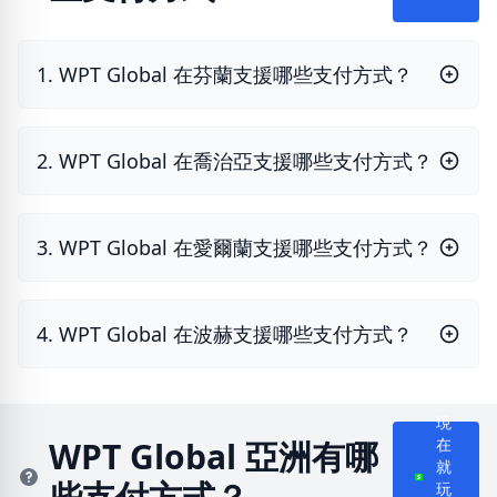
1. WPT Global 在芬蘭支援哪些支付方式？
2. WPT Global 在喬治亞支援哪些支付方式？
3. WPT Global 在愛爾蘭支援哪些支付方式？
4. WPT Global 在波赫支援哪些支付方式？
現
在
WPT Global 亞洲有哪
就
些支付方式？
玩