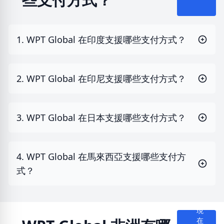
1. WPT Global 在印度支援哪些支付方式？
2. WPT Global 在印尼支援哪些支付方式？
3. WPT Global 在日本支援哪些支付方式？
4. WPT Global 在馬來西亞支援哪些支付方
式？
現
在