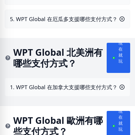
5. WPT Global 在厄瓜多支援哪些支付方式？
現
在
WPT Global 北美洲有
就
哪些支付方式？
玩
1. WPT Global 在加拿大支援哪些支付方式？
現
在
WPT Global 歐洲有哪
就
些支付方式？
玩