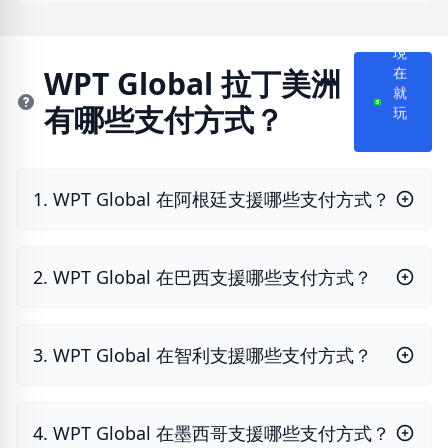
現
在
WPT Global 拉丁美洲
就
有哪些支付方式？
玩
1. WPT Global 在阿根廷支援哪些支付方式？
2. WPT Global 在巴西支援哪些支付方式？
3. WPT Global 在智利支援哪些支付方式？
4. WPT Global 在墨西哥支援哪些支付方式？