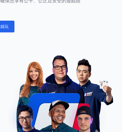
隱私，確保您享有公平、公正且安全的遊戲體
。
在就玩
ations