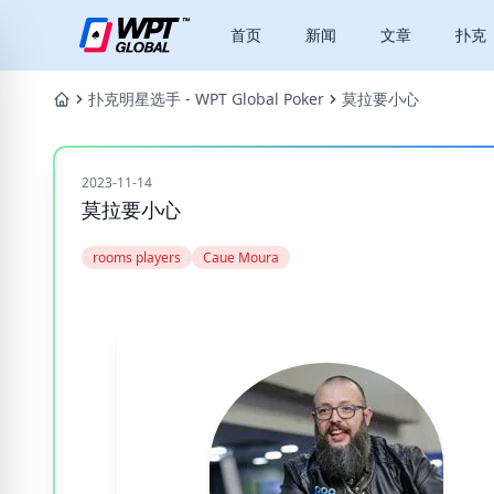
首页
新闻
文章
扑克
扑克明星选手 - WPT Global Poker
莫拉要小心
2023-11-14
莫拉要小心
rooms players
Caue Moura