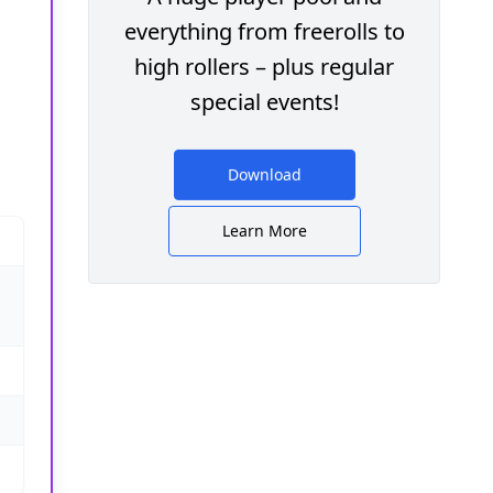
everything from freerolls to
high rollers – plus regular
special events!
Download
Learn More