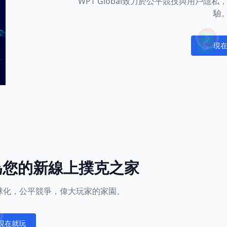
WPT Global致力於公平競技與用戶
驗
現
Notific
l成為您的新線上撲克之家
正全球化，公平競爭，偉大玩家的家園。
現在就玩