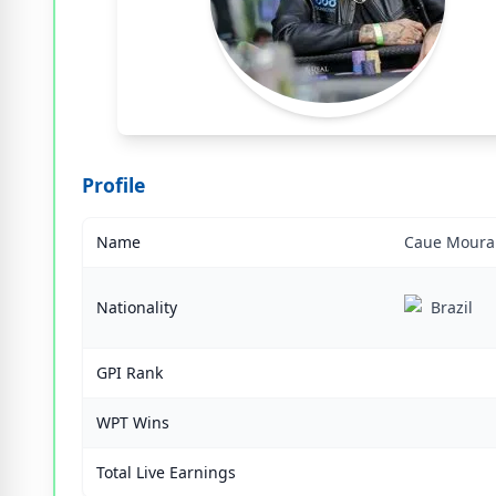
Profile
Name
Caue Moura
Nationality
Brazil
GPI Rank
WPT Wins
Total Live Earnings