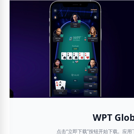
WPT Gl
点击“立即下载”按钮开始下载。应