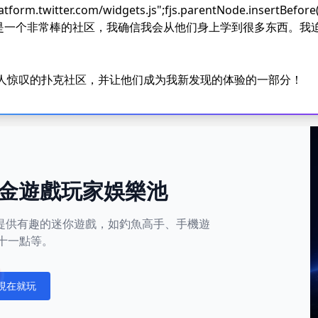
tform.twitter.com/widgets.js";fjs.parentNode.insertBefore(js
);888poker 家族是一个非常棒的社区，我确信我会从他们身上学到很多东西。
人惊叹的扑克社区，并让他们成为我新发现的体验的一部分！
金遊戲玩家娛樂池
平台還提供有趣的迷你遊戲，如釣魚高手、手機遊
十一點等。
現在就玩
fications