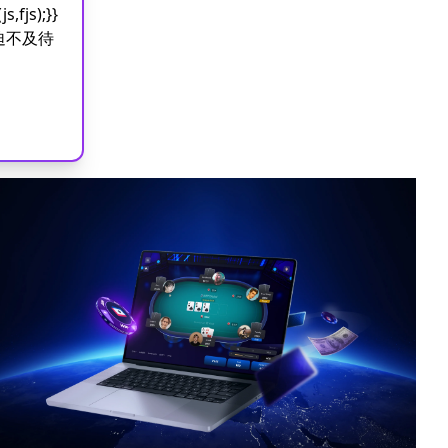
,fjs);}}
我迫不及待