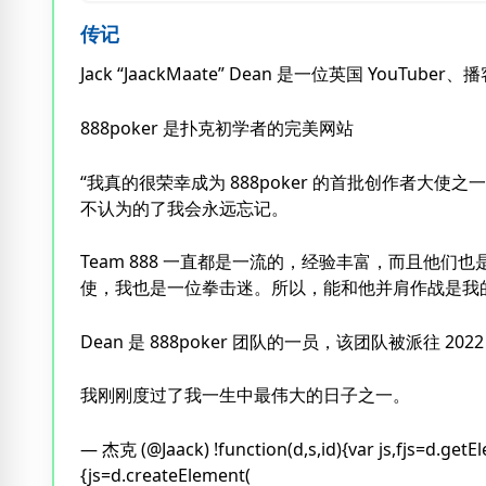
传记
Jack “JaackMaate” Dean 是一位英国 YouT
888poker 是扑克初学者的完美网站
“我真的很荣幸成为 888poker 的首批创作者
不认为的了我会永远忘记。
Team 888 一直都是一流的，经验丰富，而且他们也是一群有
使，我也是一位拳击迷。所以，能和他并肩作战是我
Dean 是 888poker 团队的一员，该团队被派往 2022
我刚刚度过了我一生中最伟大的日子之一。
— 杰克 (@Jaack) !function(d,s,id){var js,fjs=d.getE
{js=d.createElement(