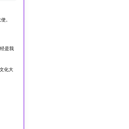
化大使。
已经是我
位文化大