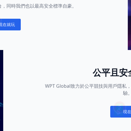
的平台，同時我們也以最高安全標準自豪。
現在就玩
fications
公平且安
WPT Global致力於公平競技與用戶
驗
現
Notific