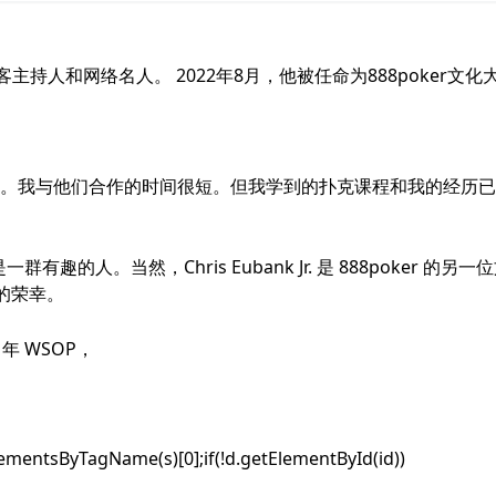
uber、播客主持人和网络名人。 2022年8月，他被任命为888poker文
大使之一。我与他们合作的时间很短。但我学到的扑克课程和我的经历
趣的人。当然，Chris Eubank Jr. 是 888poker 的另一
的荣幸。
 年 WSOP，
lementsByTagName(s)[0];if(!d.getElementById(id))