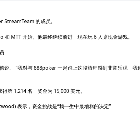
r StreamTeam 的成员。
d Go 和 MTT 开始。他最终继续前进，现在玩 6 人桌现金游戏。
成员
斯特伍德说。 “我对与 888poker 一起踏上这段旅程感到非常乐观，我
得第 1,214 名，奖金为 15,000 美元。
k Eastwood) 表示，资金挑战是“我一生中最糟糕的决定”