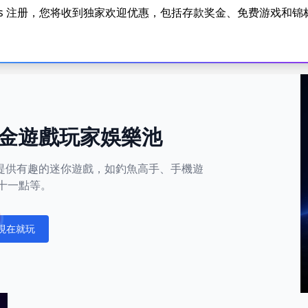
erNews 注册，您将收到独家欢迎优惠，包括存款奖金、免费游戏和锦
金遊戲玩家娛樂池
平台還提供有趣的迷你遊戲，如釣魚高手、手機遊
十一點等。
現在就玩
fications