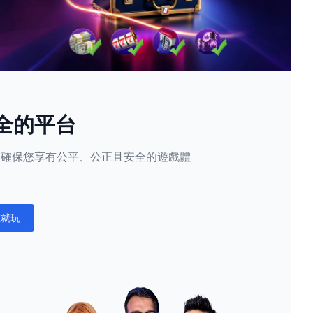
全的平台
隱私，確保您享有公平、公正且安全的遊戲體
。
在就玩
ations