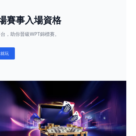
現場賽事入場資格
星賽平台，助你晉級WPT錦標賽。
在就玩
ations