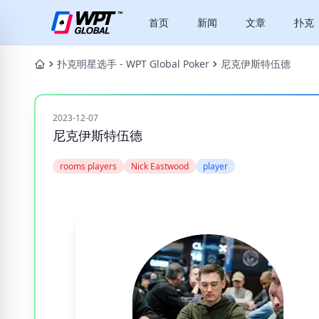
首页
新闻
文章
扑克
扑克明星选手 - WPT Global Poker
尼克伊斯特伍德
2023-12-07
尼克伊斯特伍德
rooms players
Nick Eastwood
player