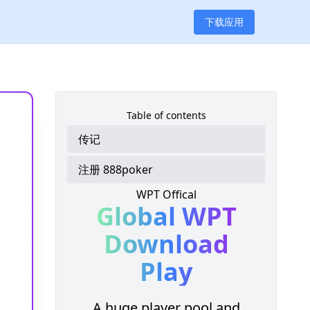
下载应用
Table of contents
传记
注册 888poker
WPT Offical
Global WPT
Download
Play
A huge player pool and