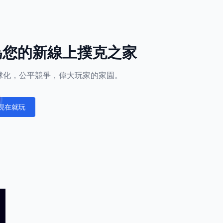
l成為您的新線上撲克之家
正全球化，公平競爭，偉大玩家的家園。
現在就玩
fications