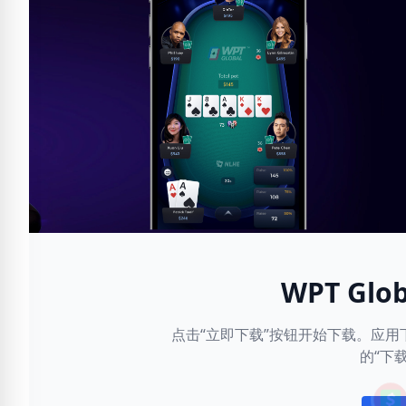
WPT Gl
点击“立即下载”按钮开始下载。应
的“下