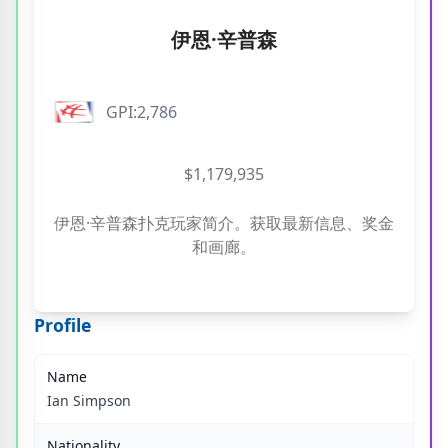
伊恩·辛普森
GPI:2,786
$1,179,935
伊恩·辛普森扑克玩家简介。获取最新信息、奖金
和画廊。
Profile
Name
Ian Simpson
Nationality