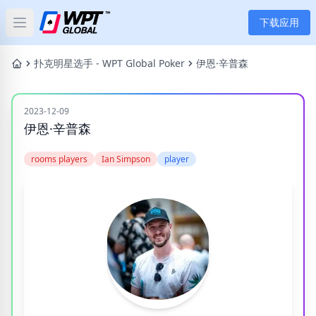
下载应用
Open main menu
首页
扑克明星选手 - WPT Global Poker
伊恩·辛普森
新闻
2023-12-09
伊恩·辛普森
文章
rooms players
Ian Simpson
player
扑克
应用
玩家
分类
标签