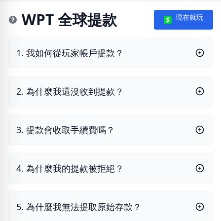
WPT 全球提款
現在就玩
1. 我如何從玩家帳戶提款？
2. 為什麼我還沒收到提款？
3. 提款會收取手續費嗎？
4. 為什麼我的提款被拒絕？
5. 為什麼我無法提取原始存款？