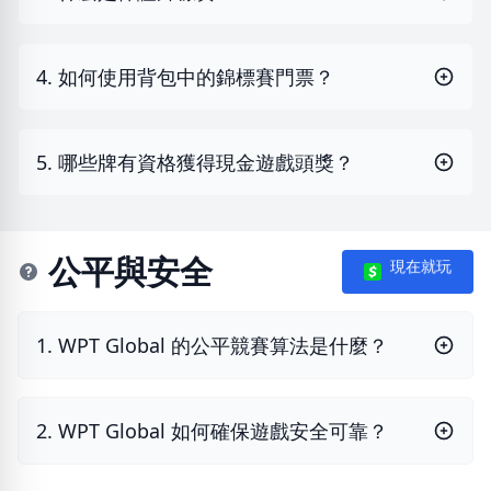
4. 如何使用背包中的錦標賽門票？
5. 哪些牌有資格獲得現金遊戲頭獎？
公平與安全
現在就玩
1. WPT Global 的公平競賽算法是什麼？
2. WPT Global 如何確保遊戲安全可靠？