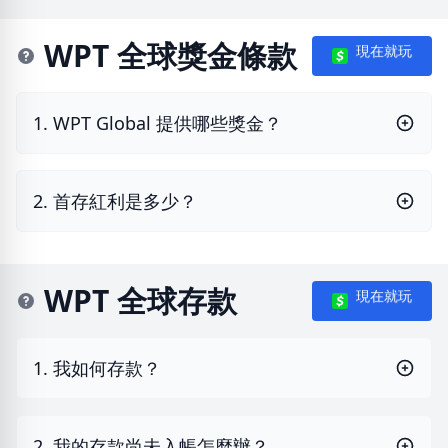
WPT 全球獎金條款
現在就玩
1. WPT Global 提供哪些獎金？
2. 首存紅利是多少？
WPT 全球存款
現在就玩
1. 我如何存款？
2. 我的存款尚未入帳怎麼辦？