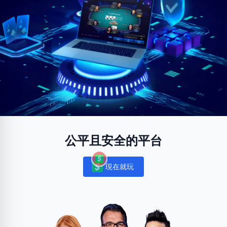
公平且安全的平台
現在就玩
Notifications