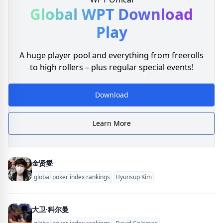
Global WPT
Download
Play
A huge player pool and everything from freerolls
to high rollers – plus regular special events!
Download
Learn More
金贤燮
global poker index rankings
Hyunsup Kim
大卫·科尔曼