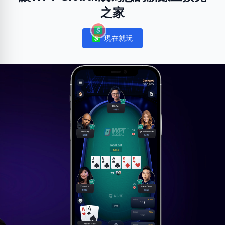
之家
現在就玩
Notifications