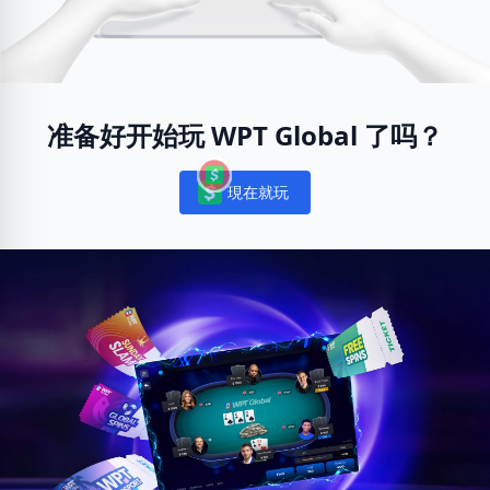
准备好开始玩 WPT Global 了吗？
現在就玩
Notifications