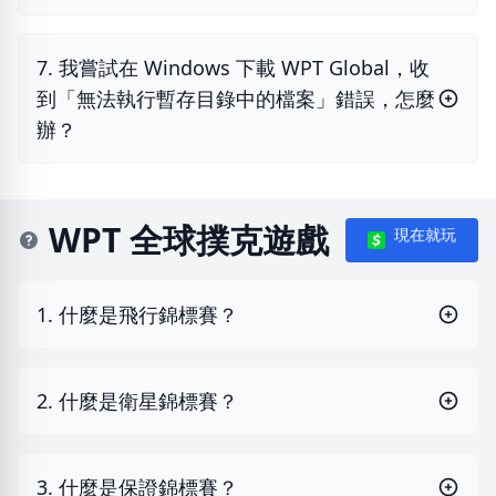
7. 我嘗試在 Windows 下載 WPT Global，收
到「無法執行暫存目錄中的檔案」錯誤，怎麼
辦？
WPT 全球撲克遊戲
現在就玩
1. 什麼是飛行錦標賽？
2. 什麼是衛星錦標賽？
3. 什麼是保證錦標賽？