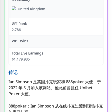
United Kingdom
GPI Rank
2,786
WPT Wins
Total Live Earnings
$1,179,935
传记
Ian Simpson 是英国扑克玩家和 888poker 大使，于
2022 年 5 月加入该网站。他此前曾担任 Unibet
Poker 大使。
888poker：Ian Simpson 从在线扑克过渡到现场扑克