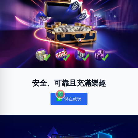
安全、可靠且充滿樂趣
現在就玩
Notifications