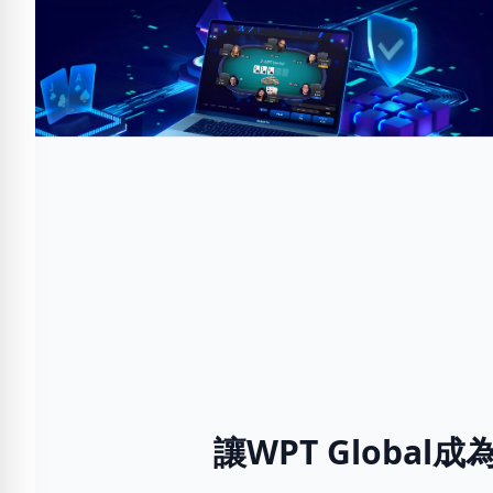
讓WPT Globa