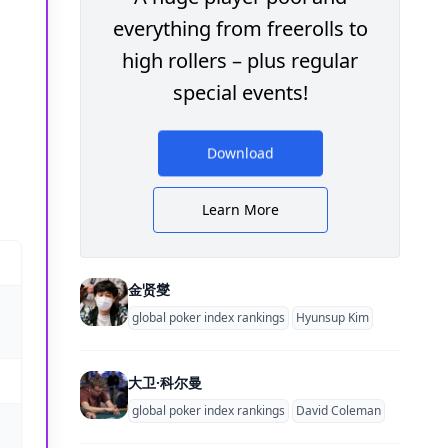
everything from freerolls to
high rollers – plus regular
special events!
Download
Learn More
金贤燮
global poker index rankings
Hyunsup Kim
大卫·科尔曼
global poker index rankings
David Coleman