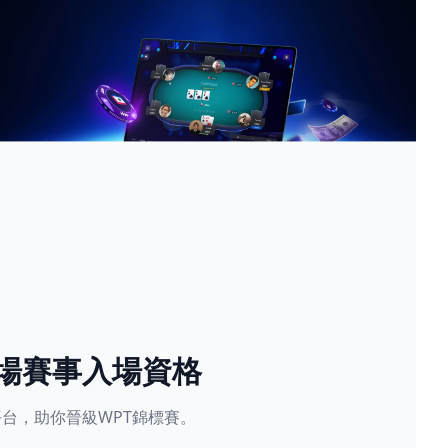
現場賽事入場資格
星賽平台，助你晉級WPT錦標賽。