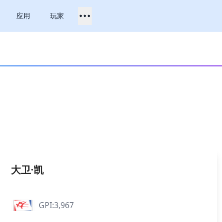
应用
玩家
大卫·凯
GPI:3,967