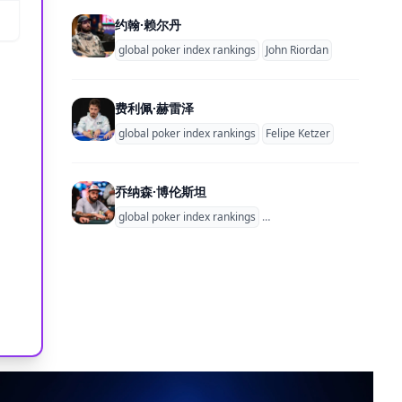
约翰·赖尔丹
global poker index rankings
John Riordan
费利佩·赫雷泽
global poker index rankings
Felipe Ketzer
乔纳森·博伦斯坦
global poker index rankings
Jonathan Borenstein