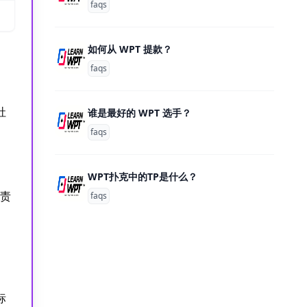
faqs
如何从 WPT 提款？
faqs
社
谁是最好的 WPT 选手？
faqs
WPT扑克中的TP是什么？
负责
faqs
标