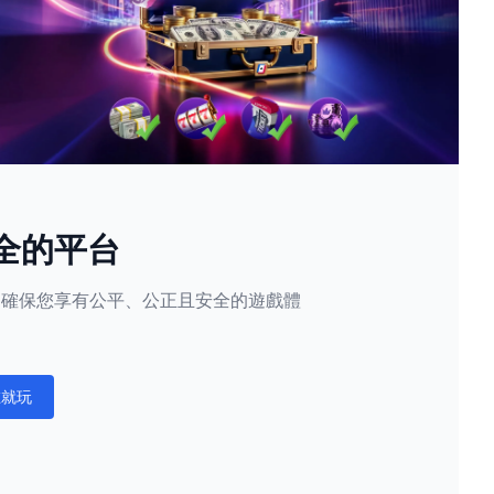
全的平台
隱私，確保您享有公平、公正且安全的遊戲體
。
在就玩
ations