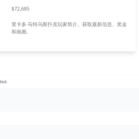
$72,685
里卡多·马特乌斯扑克玩家简介。获取最新信息、奖金
和画廊。
eus