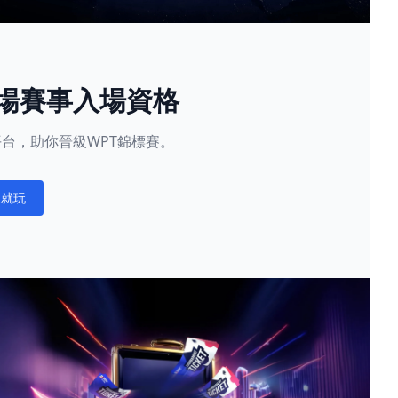
現場賽事入場資格
星賽平台，助你晉級WPT錦標賽。
在就玩
ations