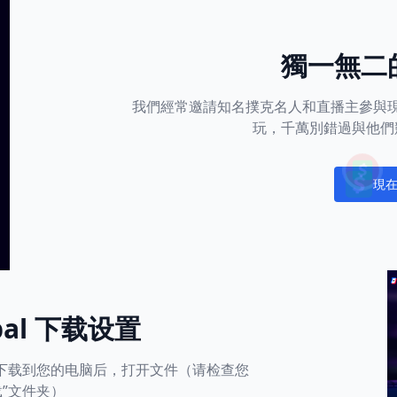
獨一無二
我們經常邀請知名撲克名人和直播主參與
玩，千萬別錯過與他們
現
Notific
obal 下载设置
用下载到您的电脑后，打开文件（请检查您
载”文件夹）