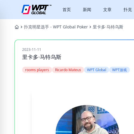
首页
新闻
文章
扑克
扑克明星选手 - WPT Global Poker
里卡多·马特乌斯
2023-11-11
里卡多·马特乌斯
rooms players
Ricardo Mateus
WPT Global
WPT游戏