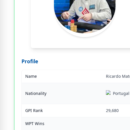
Profile
Name
Ricardo Mat
Nationality
Portugal
GPI Rank
29,680
WPT Wins