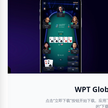
WPT Gl
点击“立即下载”按钮开始下载。应
的“下