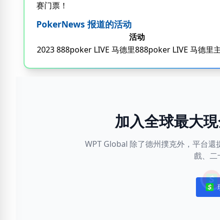
赛门票！
PokerNews 报道的活动
活动
2023 888poker LIVE 马德里888poker LIVE 马德
加入全球最大現
WPT Global 除了德州撲克外，
戲、二
Noti