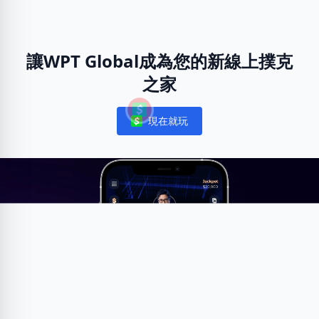
讓WPT Global成為您的新線上撲克
之家
現在就玩
Notifications