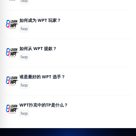
faqs
如何成为 WPT 玩家？
faqs
如何从 WPT 提款？
faqs
谁是最好的 WPT 选手？
faqs
WPT扑克中的TP是什么？
faqs