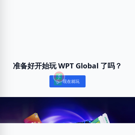
准备好开始玩 WPT Global 了吗？
現在就玩
Notifications