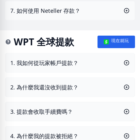
7. 如何使用 Neteller 存款？
WPT 全球提款
現在就玩
1. 我如何從玩家帳戶提款？
2. 為什麼我還沒收到提款？
3. 提款會收取手續費嗎？
4. 為什麼我的提款被拒絕？