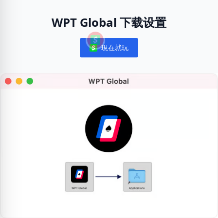
WPT Global 下载设置
現在就玩
Notifications