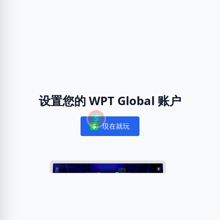
设置您的 WPT Global 账户
現在就玩
Notifications