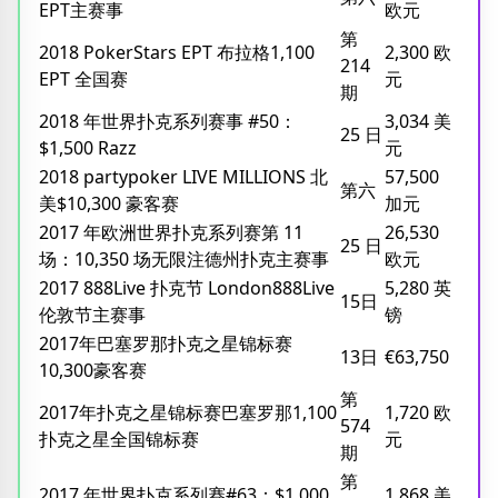
EPT主赛事
欧元
第
2018 PokerStars EPT 布拉格1,100
2,300 欧
214
EPT 全国赛
元
期
2018 年世界扑克系列赛事 #50：
3,034 美
25 日
$1,500 Razz
元
2018 partypoker LIVE MILLIONS 北
57,500
第六
美$10,300 豪客赛
加元
2017 年欧洲世界扑克系列赛第 11
26,530
25 日
场：10,350 场无限注德州扑克主赛事
欧元
2017 888Live 扑克节 London888Live
5,280 英
15日
伦敦节主赛事
镑
2017年巴塞罗那扑克之星锦标赛
13日
€63,750
10,300豪客赛
第
2017年扑克之星锦标赛巴塞罗那1,100
1,720 欧
574
扑克之星全国锦标赛
元
期
第
2017 年世界扑克系列赛#63：$1,000
1,868 美