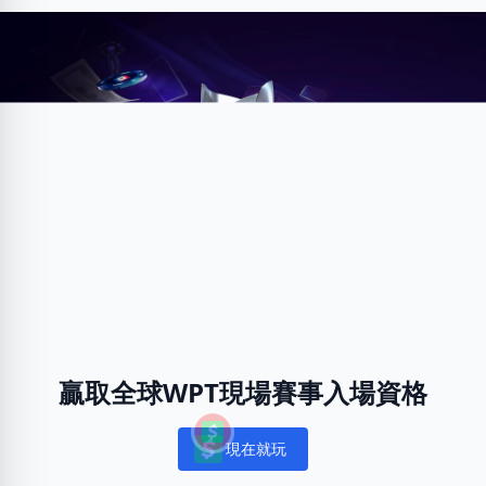
贏取全球WPT現場賽事入場資格
現在就玩
Notifications