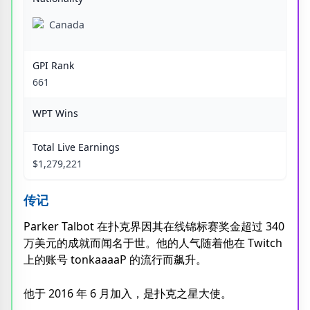
Canada
GPI Rank
661
WPT Wins
Total Live Earnings
$1,279,221
传记
Parker Talbot 在扑克界因其在线锦标赛奖金超过 340
万美元的成就而闻名于世。他的人气随着他在 Twitch
上的账号 tonkaaaaP 的流行而飙升。
他于 2016 年 6 月加入，是扑克之星大使。