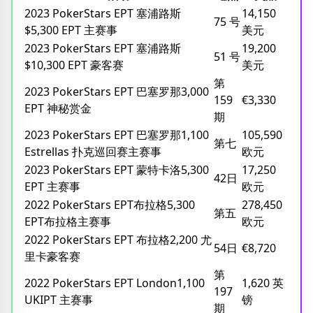
2023 PokerStars EPT 塞浦路斯
14,150
75 号
$5,300 EPT 主赛事
美元
2023 PokerStars EPT 塞浦路斯
19,200
51 号
$10,300 EPT 豪客赛
美元
第
2023 PokerStars EPT 巴塞罗那3,000
159
€3,330
EPT 神秘赏金
期
2023 PokerStars EPT 巴塞罗那1,100
105,590
第七
Estrellas 扑克巡回赛主赛事
欧元
2023 PokerStars EPT 蒙特卡洛5,300
17,250
42日
EPT 主赛事
欧元
2022 PokerStars EPT布拉格5,300
278,450
第五
EPT布拉格主赛事
欧元
2022 PokerStars EPT 布拉格2,200 尤
54日
€8,720
里卡豪客赛
第
2022 PokerStars EPT London1,100
1,620 英
197
UKIPT 主赛事
镑
期