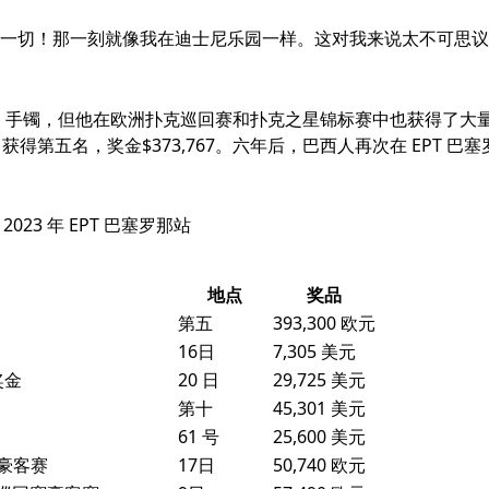
了一切！那一刻就像我在迪士尼乐园一样。这对我来说太不可思议
SOP 手镯，但他在欧洲扑克巡回赛和扑克之星锦标赛中也获得了大
得第五名，奖金$373,767。六年后，巴西人再次在 EPT 巴塞
 2023 年 EPT 巴塞罗那站
地点
奖品
第五
393,300 欧元
16日
7,305 美元
奖金
20 日
29,725 美元
第十
45,301 美元
61 号
25,600 美元
T 豪客赛
17日
50,740 欧元