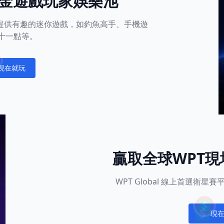
金遊戲玩家娛樂池
平台還提供有趣的迷你遊戲，如釣魚高手、手機遊
十一點等。
現在就玩
fications
贏取全球WPT
WPT Global 線上首選衛
現
Notific