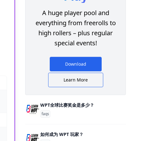
A huge player pool and
everything from freerolls to
high rollers – plus regular
special events!
Download
Learn More
WPT全球比赛奖金是多少？
faqs
如何成为 WPT 玩家？