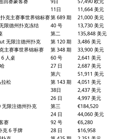
s 扑克巡回赛豪客赛
9日
57,490 欧元
11日
11,664 美元
注德州扑克主赛事世界锦标赛
第 689 期
21,000 美元
奖金无限德州扑克冻结
40 号
13,730 美元
桌
第二
135,848 美元
eout 无限注德州扑克
第 120 期
3,486 美元
州扑克主赛事世界锦标赛
第 348 期
33,900 美元
 6 人桌
60 号
2,641 美元
梭哈
27 日
2,687 美元
第六
51,911 美元
马拉松
第 143 期
4,051 美元
38日
2,437 美元
26 日
4,997 美元
5,000 无限注德州扑克
第三
€184,520
24 日
44,060 美元
豪客赛
92 号
€6,280
扑克 6 手牌
28 日
$16,958
州扑克
第 425 期
2,251 美元