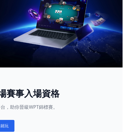
現場賽事入場資格
星賽平台，助你晉級WPT錦標賽。
在就玩
ations