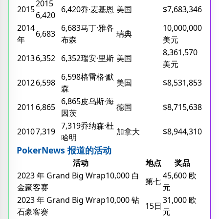
2015
2015
6,420乔·麦基恩
美国
$7,683,346
6,420
2014
6,683马丁·雅各
10,000,000
6,683
瑞典
年
布森
美元
8,361,570
2013
6,352
6,352瑞安·里斯
美国
美元
6,598格雷格·默
2012
6,598
美国
$8,531,853
森
6,865皮乌斯·海
2011
6,865
德国
$8,715,638
因茨
7,319乔纳森·杜
2010
7,319
加拿大
$8,944,310
哈明
PokerNews 报道的活动
活动
地点
奖品
2023 年 Grand Big Wrap10,000 白
45,600 欧
第七
金豪客赛
元
2023 年 Grand Big Wrap10,000 钻
31,000 欧
15日
石豪客赛
元