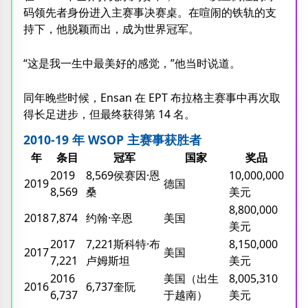
码领先者身份进入主赛事决赛桌。在喧闹的铁轨的支
持下，他脱颖而出，成为世界冠军。
“这是我一生中最美好的感觉，”他当时说道。
同年晚些时候，Ensan 在 EPT 布拉格主赛事中再次取
得长足进步，但最终获得第 14 名。
2010-19 年 WSOP 主赛事获胜者
年
条目
冠军
国家
奖品
2019
8,569侯赛因·恩
10,000,000
2019
德国
8,569
桑
美元
8,800,000
2018
7,874
约翰·辛恩
美国
美元
2017
7,221斯科特·布
8,150,000
2017
美国
7,221
卢姆斯坦
美元
2016
美国（出生
8,005,310
2016
6,737奎阮
6,737
于越南）
美元