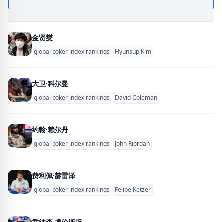
金贤燮
global poker index rankings
Hyunsup Kim
大卫·科尔曼
global poker index rankings
David Coleman
约翰·赖尔丹
global poker index rankings
John Riordan
费利佩·赫雷泽
global poker index rankings
Felipe Ketzer
乔纳森·博伦斯坦