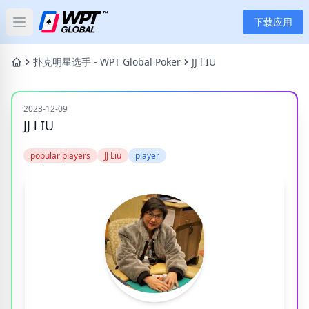
下载应用
Open main menu
首页
扑克明星选手 - WPT Global Poker
JJ l IU
新闻
2023-12-09
JJ l IU
文章
popular players
JJ Liu
player
扑克
应用
玩家
分类
标签