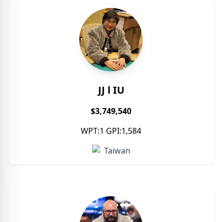
JJ l IU
$3,749,540
WPT:1 GPI:1,584
Taiwan