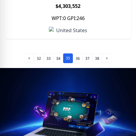
$4,303,552
WPT:0 GPI:246
United States
35
32
33
34
36
37
38
Prev Page
Next Page