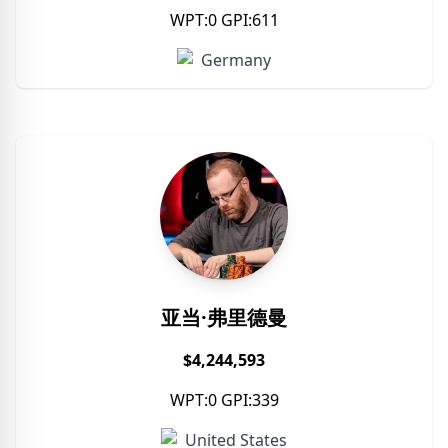
WPT:0 GPI:611
Germany
亚当·弗里德曼
$4,244,593
WPT:0 GPI:339
United States