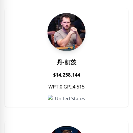
丹·凯茨
$14,258,144
WPT:0 GPI:4,515
United States