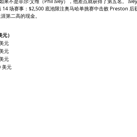
不是菲尔·艾维（Phil Ivey），他差点就获得了第五名。 Ivey
 场赛事：$2,500 底池限注奥马哈单挑赛中击败 Preston 后
业生涯第二高的现金。
美元）
0 美元
0 美元
0 美元
00 美元