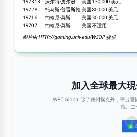
1973
13
沃尔特·皮尔逊
美国
130,000 美元
1972
8
托马斯·普雷斯顿
美国
80,000 美元
1971
6
约翰尼·莫斯
美国
30,000 美元
1970
7
约翰尼·莫斯
美国
不适用
图片由 HTTP://gaming.unlv.edu/WSOP 提供
加入全球最大現
WPT Global 除了德州撲克外，
戲、二
Noti