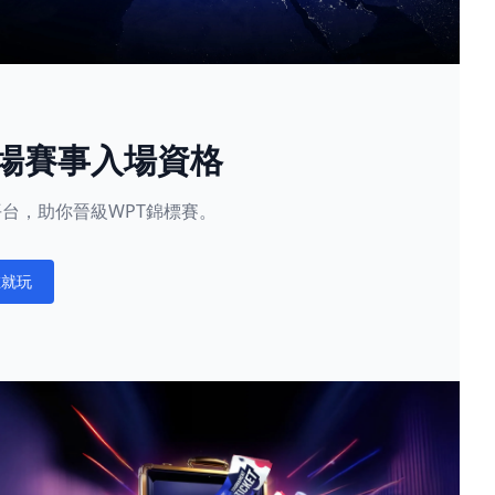
現場賽事入場資格
星賽平台，助你晉級WPT錦標賽。
在就玩
ations