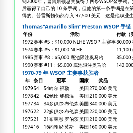
到2000年，普雷斯顿总共赢得了四条WSOP金手镯。如果
后赢得了自己的 10 条手镯，但他的第一条手镯是在第 14
得的。普雷斯顿仍然存入 97,500 美元，这是他职
Thomas“Amarillo Slim”Preston WSOP 手链
年份
活动
付款（
1972
赛事 #5：$10,000 NLHE WSOP 主赛事
80,00
1974
赛事 #5：$1,000 NLHE
11,10
1985
赛事 #8：$5,000 底池限注奥马哈
85,00
1990
赛事 #11：$5,000 底池限注奥马哈
142,0
1970-79 年 WSOP 主赛事获胜者
年
条目
冠军
国家
奖品
1979
54
54哈尔·福勒
美国
270,000 美元
1978
42
42鲍比·鲍德温
美国
210,000 美元
1977
34
34多伊尔·布伦森
美国
340,000 美元
1976
22
22多伊尔·布伦森
美国
220,000 美元
1975
21
21布莱恩·罗伯茨
美国
210,000 美元
1974
16
16约翰尼·莫斯
美国
160,000 美元