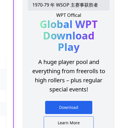
1970-79 年 WSOP 主赛事获胜者
WPT Offical
Global WPT
Download
Play
A huge player pool and
everything from freerolls to
high rollers – plus regular
special events!
Download
Learn More