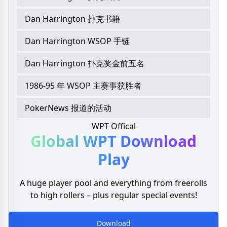
Dan Harrington 扑克书籍
Dan Harrington WSOP 手链
Dan Harrington 扑克奖金前五名
1986-95 年 WSOP 主赛事获胜者
PokerNews 报道的活动
WPT Offical
Global WPT
Download
Play
A huge player pool and everything from freerolls
to high rollers – plus regular special events!
Download