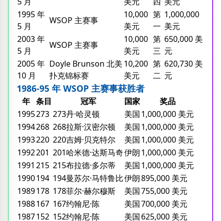
5 月
美元
四
美元
1995 年
10,000
第
1,000,000
WSOP 主赛事
5 月
美元
一
美元
2003 年
10,000
第
650,000 美
WSOP 主赛事
5 月
美元
三
元
2005 年
Doyle Brunson 北美
10,200
第
620,730 美
10 月
扑克锦标赛
美元
二
元
1986-95 年 WSOP 主赛事获胜者
年
条目
冠军
国家
奖品
1995
273
273丹·哈灵顿
美国
1,000,000 美元
1994
268
268拉斯·汉密尔顿
美国
1,000,000 美元
1993
220
220吉姆·贝克特尔
美国
1,000,000 美元
1992
201
201哈米德·达斯马奇
伊朗
1,000,000 美元
1991
215
215布拉德·多尔蒂
美国
1,000,000 美元
1990
194
194曼苏尔·马特鲁比
伊朗
895,000 美元
1989
178
178菲尔·赫尔穆斯
美国
755,000 美元
1988
167
167约翰尼·陈
美国
700,000 美元
1987
152
152约翰尼·陈
美国
625,000 美元