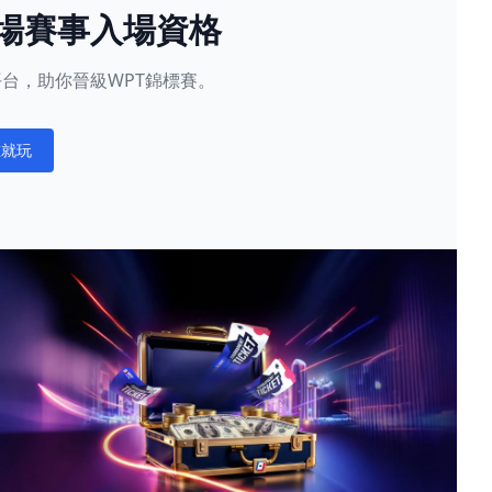
現場賽事入場資格
星賽平台，助你晉級WPT錦標賽。
在就玩
ations