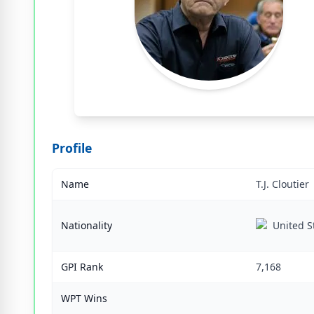
Profile
Name
T.J. Cloutier
Nationality
United S
GPI Rank
7,168
WPT Wins