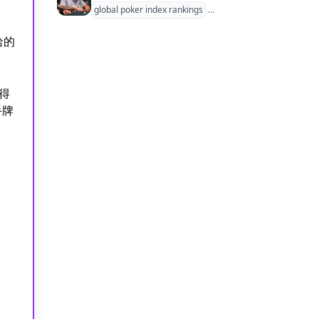
global poker index rankings
Jonathan Borenstein
哈的
获得
手牌