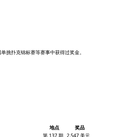
赛和全国单挑扑克锦标赛等赛事中获得过奖金。
地点
奖品
第 137 期
2,547 美元