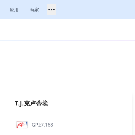
应用
玩家
T.J.克卢蒂埃
GPI:7,168