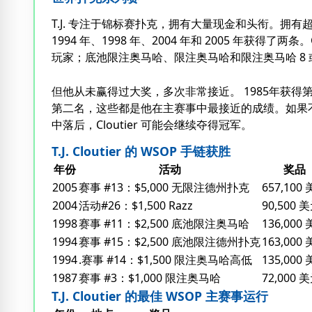
T.J. 专注于锦标赛扑克，拥有大量现金和头衔。拥有超过 
1994 年、1998 年、2004 年和 2005 年获得了
玩家；底池限注奥马哈、限注奥马哈和限注奥马哈 8 
但他从未赢得过大奖，多次非常接近。 1985年获得第
第二名，这些都是他在主赛事中最接近的成绩。如果不是 Chris
中落后，Cloutier 可能会继续夺得冠军。
T.J. Cloutier 的 WSOP 手链获胜
年份
活动
奖品
2005
赛事 #13：$5,000 无限注德州扑克
657,100
2004
活动#26：$1,500 Razz
90,500 
1998
赛事 #11：$2,500 底池限注奥马哈
136,000
1994
赛事 #15：$2,500 底池限注德州扑克
163,000
1994
.赛事 #14：$1,500 限注奥马哈高低
135,000
1987
赛事 #3：$1,000 限注奥马哈
72,000 
T.J. Cloutier 的最佳 WSOP 主赛事运行