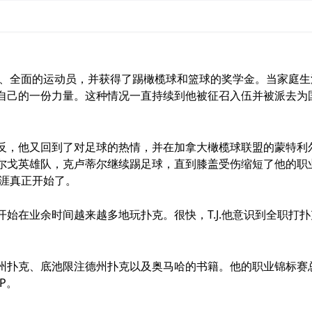
出色、全面的运动员，并获得了踢橄榄球和篮球的奖学金。当家庭生
自己的一份力量。这种情况一直持续到他被征召入伍并被派去为
克。相反，他又回到了对足球的热情，并在加拿大橄榄球联盟的蒙特利
尔戈英雄队，克卢蒂尔继续踢足球，直到膝盖受伤缩短了他的职
生涯真正开始了。
，他开始在业余时间越来越多地玩扑克。很快，T.J.他意识到全职打
限注德州扑克、底池限注德州扑克以及奥马哈的书籍。他的职业锦标赛
OP。