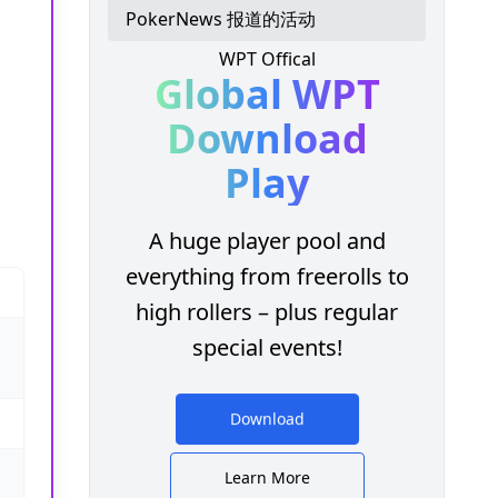
PokerNews 报道的活动
WPT Offical
Global WPT
Download
Play
A huge player pool and
everything from freerolls to
high rollers – plus regular
special events!
Download
Learn More