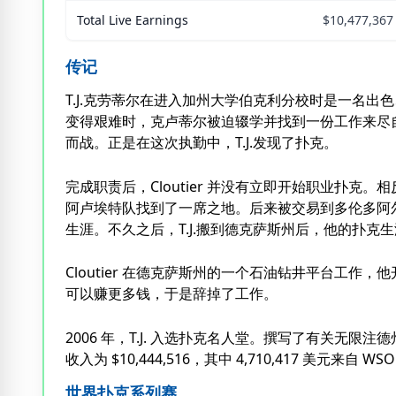
Total Live Earnings
$10,477,367
传记
T.J.克劳蒂尔在进入加州大学伯克利分校时是一名
变得艰难时，克卢蒂尔被迫辍学并找到一份工作来尽
而战。正是在这次执勤中，T.J.发现了扑克。
完成职责后，Cloutier 并没有立即开始职业扑
阿卢埃特队找到了一席之地。后来被交易到多伦多阿
生涯。不久之后，T.J.搬到德克萨斯州后，他的扑克
Cloutier 在德克萨斯州的一个石油钻井平台工作
可以赚更多钱，于是辞掉了工作。
2006 年，T.J. 入选扑克名人堂。撰写了有关无
收入为 $10,444,516，其中 4,710,417 美元来自 WS
世界扑克系列赛