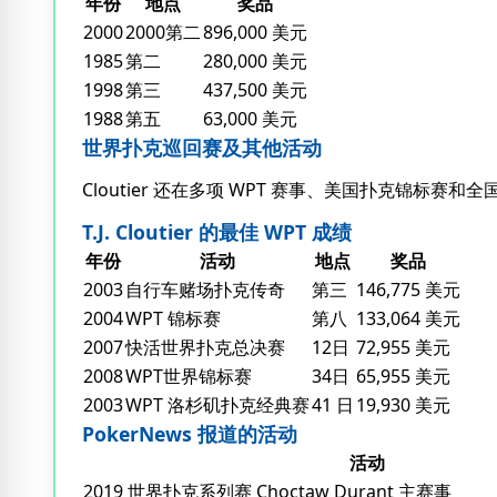
年份
地点
奖品
2000
2000第二
896,000 美元
1985
第二
280,000 美元
1998
第三
437,500 美元
1988
第五
63,000 美元
世界扑克巡回赛及其他活动
Cloutier 还在多项 WPT 赛事、美国扑克锦标
T.J. Cloutier 的最佳 WPT 成绩
年份
活动
地点
奖品
2003
自行车赌场扑克传奇
第三
146,775 美元
2004
WPT 锦标赛
第八
133,064 美元
2007
快活世界扑克总决赛
12日
72,955 美元
2008
WPT世界锦标赛
34日
65,955 美元
2003
WPT 洛杉矶扑克经典赛
41 日
19,930 美元
PokerNews 报道的活动
活动
2019 世界扑克系列赛 Choctaw Durant 主赛事