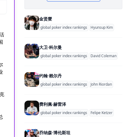
金贤燮
global poker index rankings
Hyunsup Kim
活
国
大卫·科尔曼
global poker index rankings
David Coleman
尔
业
约翰·赖尔丹
global poker index rankings
John Riordan
扑克
费利佩·赫雷泽
global poker index rankings
Felipe Ketzer
总
乔纳森·博伦斯坦