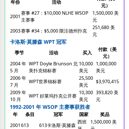
年份
活动
元）
赛事 #27：$10,000 NLHE WSOP
1,500,000 美
2001
主赛事
元
251,680 美
2003
赛事 #34：$5,000 限注德州扑克
元
卡洛斯·莫滕森 WPT 冠军
付款（美
季节
活动
买入
元）
2004 年
WPT Doyle Brunson 北
10,000
1,000,000
5 月
美扑克锦标赛
美元
美元
2006 年
25,500
WPT世界锦标赛
$3,970,415
7 月
美元
2009 年
10,300
393,820 美
WPT 好莱坞扑克公开赛
10 月
美元
元
1992-2001 年 WSOP 主赛事获胜者
年
条目
冠军
国家
奖品
西班
1,500,000 美
2001
613
613卡洛斯·莫滕森
牙
元