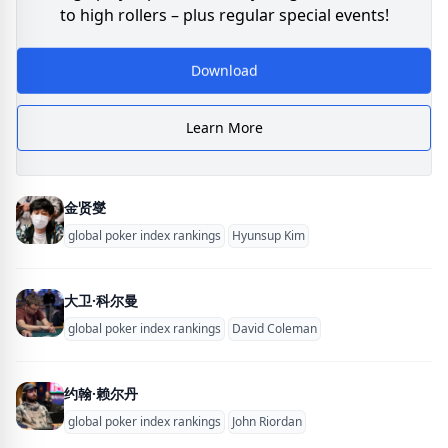
to high rollers – plus regular special events!
Download
Learn More
金贤燮
global poker index rankings
Hyunsup Kim
大卫·科尔曼
global poker index rankings
David Coleman
约翰·赖尔丹
global poker index rankings
John Riordan