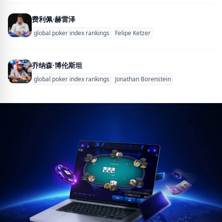
费利佩·赫雷泽
global poker index rankings
Felipe Ketzer
乔纳森·博伦斯坦
global poker index rankings
Jonathan Borenstein