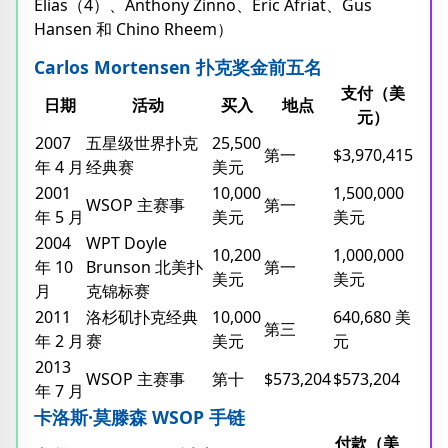
Elias（4）、Anthony Zinno、Eric Afriat、Gus
Hansen 和 Chino Rheem）
Carlos Mortensen 扑克奖金前五名
支付（美
日期
活动
买入
地点
元）
2007
五星级世界扑克
25,500
第一
$3,970,415
年 4 月
经典赛
美元
2001
10,000
1,500,000
WSOP 主赛事
第一
年 5 月
美元
美元
2004
WPT Doyle
10,200
1,000,000
年 10
Brunson 北美扑
第一
美元
美元
月
克锦标赛
2011
洛杉矶扑克经典
10,000
640,680 美
第三
年 2 月
赛
美元
元
2013
WSOP 主赛事
第十
$573,204
$573,204
年 7 月
卡洛斯·莫滕森 WSOP 手链
付款（美