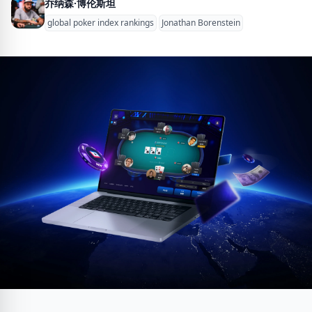
乔纳森·博伦斯坦
global poker index rankings
Jonathan Borenstein