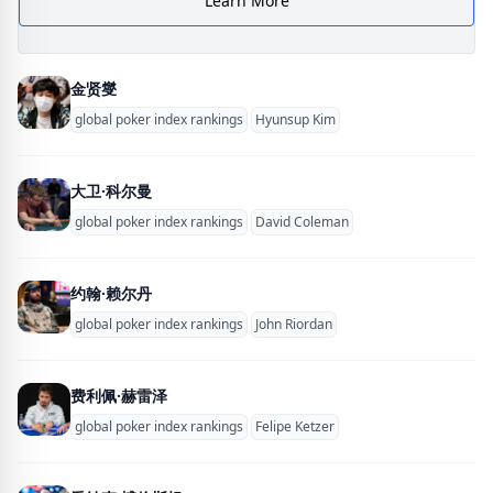
Learn More
金贤燮
global poker index rankings
Hyunsup Kim
大卫·科尔曼
global poker index rankings
David Coleman
约翰·赖尔丹
global poker index rankings
John Riordan
费利佩·赫雷泽
global poker index rankings
Felipe Ketzer