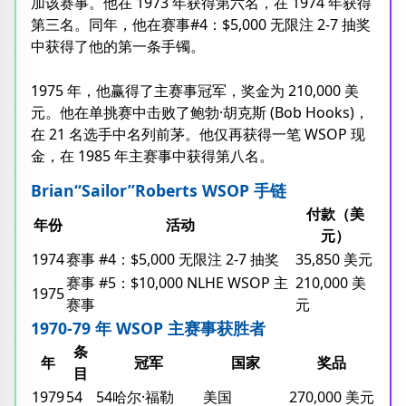
加该赛事。他在 1973 年获得第六名，在 1974 年获得
第三名。同年，他在赛事#4：$5,000 无限注 2-7 抽奖
中获得了他的第一条手镯。
1975 年，他赢得了主赛事冠军，奖金为 210,000 美
元。他在单挑赛中击败了鲍勃·胡克斯 (Bob Hooks)，
在 21 名选手中名列前茅。他仅再获得一笔 WSOP 现
金，在 1985 年主赛事中获得第八名。
Brian“Sailor”Roberts WSOP 手链
付款（美
年份
活动
元）
1974
赛事 #4：$5,000 无限注 2-7 抽奖
35,850 美元
赛事 #5：$10,000 NLHE WSOP 主
210,000 美
1975
赛事
元
1970-79 年 WSOP 主赛事获胜者
条
年
冠军
国家
奖品
目
1979
54
54哈尔·福勒
美国
270,000 美元