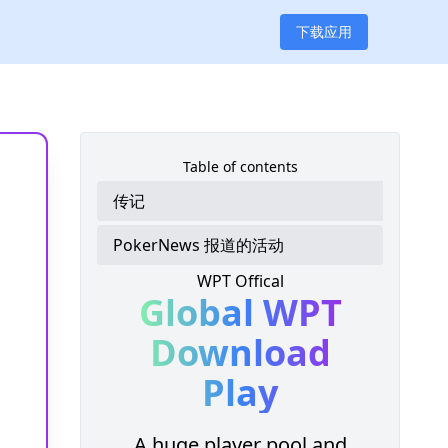
下载应用
Table of contents
传记
PokerNews 报道的活动
WPT Offical
Global WPT
Download
Play
A huge player pool and