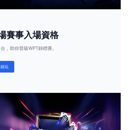
現場賽事入場資格
星賽平台，助你晉級WPT錦標賽。
在就玩
ations