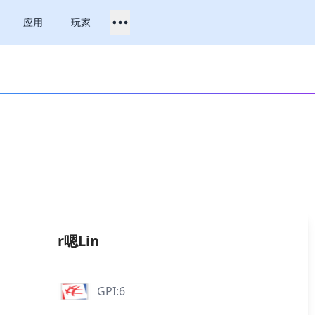
应用
玩家
r嗯Lin
GPI:6