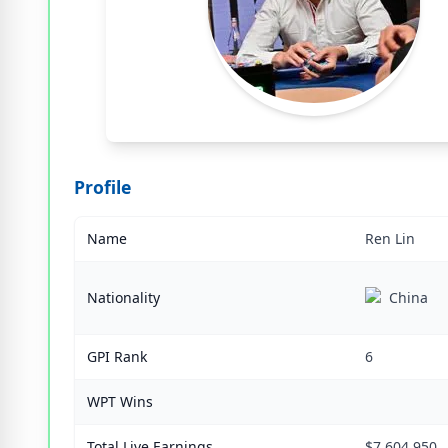
Profile
Name
Ren Lin
Nationality
China
GPI Rank
6
WPT Wins
Total Live Earnings
$7,604,950