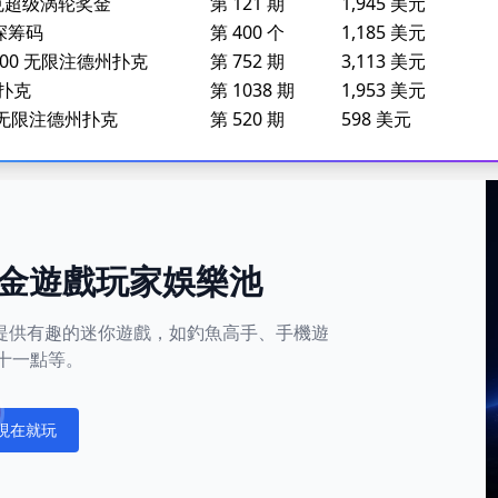
扑克超级涡轮奖金
第 121 期
1,945 美元
克深筹码
第 400 个
1,185 美元
,500 无限注德州扑克
第 752 期
3,113 美元
州扑克
第 1038 期
1,953 美元
65 无限注德州扑克
第 520 期
598 美元
金遊戲玩家娛樂池
平台還提供有趣的迷你遊戲，如釣魚高手、手機遊
十一點等。
現在就玩
fications