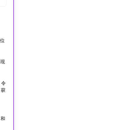
一位
兑现
 令
，获
 和