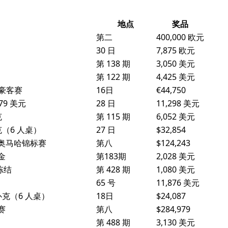
地点
奖品
第二
400,000 欧元
30 日
7,875 欧元
第 138 期
3,050 美元
第 122 期
4,425 美元
T 豪客赛
16日
€44,750
79 美元
28 日
11,298 美元
克
第 115 期
6,052 美元
克（6 人桌）
27 日
$32,854
限注奥马哈锦标赛
第八
$124,243
金
第183期
2,028 美元
冻结
第 428 期
1,080 美元
65 号
11,876 美元
扑克（6 人桌）
18日
$24,087
赛
第八
$284,979
第 488 期
3,130 美元