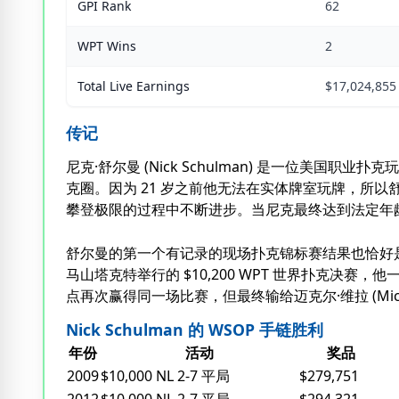
GPI Rank
62
WPT Wins
2
Total Live Earnings
$17,024,855
传记
尼克·舒尔曼 (Nick Schulman) 是一位美
克圈。因为 21 岁之前他无法在实体牌室玩牌，所
攀登极限的过程中不断进步。当尼克最终达到法定年
舒尔曼的第一个有记录的现场扑克锦标赛结果也恰好是许多彻底
马山塔克特举行的 $10,200 WPT 世界扑克决赛，他
点再次赢得同一场比赛，但最终输给迈克尔·维拉 (Micha
Nick Schulman 的 WSOP 手链胜利
年份
活动
奖品
2009
$10,000 NL 2-7 平局
$279,751