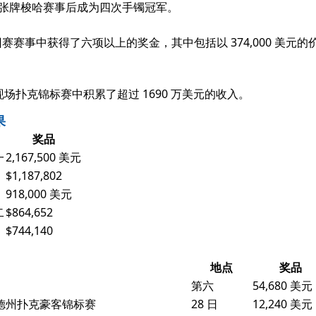
美元的七张牌梭哈赛事后成为四次手镯冠军。
GO 巡回赛赛事中获得了六项以上的奖金，其中包括以 374,000 美元的
场扑克锦标赛中积累了超过 1690 万美元的收入。
果
奖品
一
2,167,500 美元
$1,187,802
918,000 美元
二
$864,652
$744,140
地点
奖品
第六
54,680 美元
限注德州扑克豪客锦标赛
28 日
12,240 美元