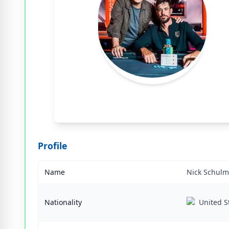
Profile
Name
Nick Schul
Nationality
United S