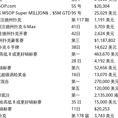
OP.com
55 号
$20,304
WSOP Super MILLION$，$5M GTD
95 号
25,029 美元
无限注德州扑克
第 117 期
1,191 美元
无限注德州扑克 6-Max
41日
3,703 美元
无限注德州扑克开赛
42日
2,624 美元
注德州扑克豪客赛
第三
$1,187,802
扑克 6 手牌
38日
14,622 美元
哈高低 8 或更好锦标赛
第一
463,670 美
28 日
4,192 美元
择锦标赛
第六
52,656 美元
扑克超级涡轮奖金
16日
13,070 美元
比赛混合
第一
270,000 美
第五
120,000 美
短牌底注
第一
2,135,000 
马哈高低 8 或更好锦标赛
35 日
15,000 美元
克锦标赛
11日
$20,253
扑克
第 178 届
3,743 美元