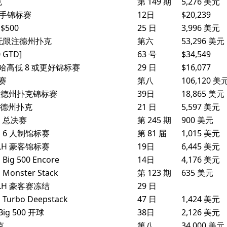
克
第 149 期
5,276 美元
6 手锦标赛
12日
$20,239
500
25 日
3,996 美元
ut 无限注德州扑克
第六
53,296 美元
0 GTD]
63 号
$34,549
马哈高低 8 或更好锦标赛
29 日
$16,077
标赛
第八
106,120 美
无限注德州扑克锦标赛
39日
18,865 美元
有限德州扑克
21 日
5,597 美元
H 总决赛
第 245 期
900 美元
H 6 人制锦标赛
第 81 届
1,015 美元
NLH 豪客锦标赛
19日
6,445 美元
g 500 Encore
14日
4,176 美元
onster Stack
第 123 期
635 美元
NLH 豪客赛冻结
29 日
urbo Deepstack
47 日
1,424 美元
ig 500 开球
38日
2,126 美元
克
第八
34,000 美元