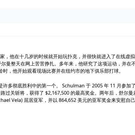
国职业扑克玩家，他在十几岁的时候就开始玩扑克，并很快就进入了在线虚
以舒尔曼整天在网上苦苦挣扎。多年来，他研究了这项运动，并在
龄时，他开始观看现场比赛并在纽约市的地下俱乐部打球。
胜利中的第一个。 Schulman 于 2005 年 11 月参加
一路过关斩将，获得了 $2,167,500 的最高奖金。两年后，舒尔曼
el Vela) 屈居亚军，并以 864,652 美元的亚军奖金来安慰自