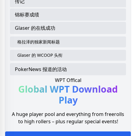
传记
锦标赛成绩
Glaser 的在线成功
格拉泽的独家新闻标题
Glaser 的 WCOOP 头衔
PokerNews 报道的活动
WPT Offical
Global WPT
Download
Play
A huge player pool and everything from freerolls
to high rollers – plus regular special events!