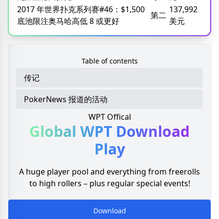
2017 年世界扑克系列赛#46：$1,500
137,992
第二
底池限注奥马哈高低 8 或更好
美元
Table of contents
传记
PokerNews 报道的活动
WPT Offical
Global WPT
Download
Play
A huge player pool and everything from freerolls
to high rollers – plus regular special events!
Download