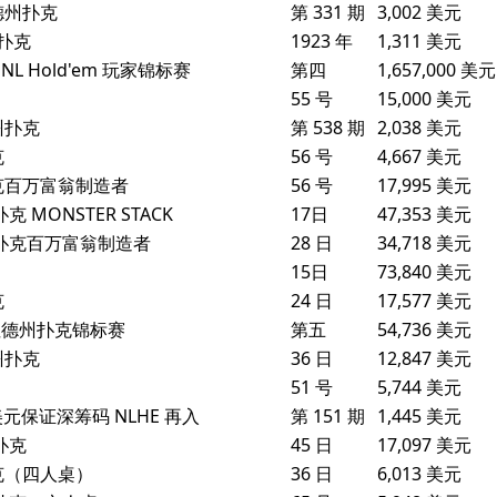
注德州扑克
第 331 期
3,002 美元
州扑克
1923 年
1,311 美元
s NL Hold'em 玩家锦标赛
第四
1,657,000 美元
55 号
15,000 美元
州扑克
第 538 期
2,038 美元
克
56 号
4,667 美元
州扑克百万富翁制造者
56 号
17,995 美元
 MONSTER STACK
17日
47,353 美元
德州扑克百万富翁制造者
28 日
34,718 美元
15日
73,840 美元
克
24 日
17,577 美元
无限注德州扑克锦标赛
第五
54,736 美元
州扑克
36 日
12,847 美元
51 号
5,744 美元
 万美元保证深筹码 NLHE 再入
第 151 期
1,445 美元
扑克
45 日
17,097 美元
扑克（四人桌）
36 日
6,013 美元