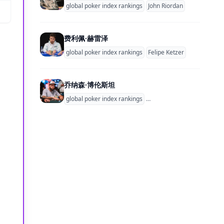
global poker index rankings
John Riordan
费利佩·赫雷泽
global poker index rankings
Felipe Ketzer
乔纳森·博伦斯坦
global poker index rankings
Jonathan Borenstein