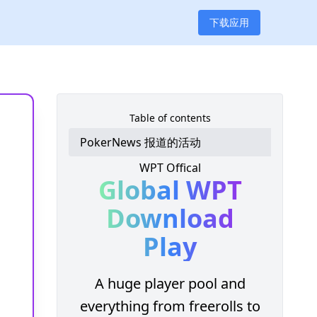
下载应用
Table of contents
PokerNews 报道的活动
WPT Offical
Global WPT
Download
Play
A huge player pool and
everything from freerolls to