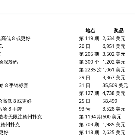
地点
奖品
哈高低 8 或更好
第 119 期
2,634 美元
.
20 日
6,951 美元
克
第 205 期
3,502 美元
马哈深筹码
第 300 个
1,202 美元
第 2235 次
1,061 美元
29 日
3,367 美元
哈 8 手锦标赛
31 日
35,509 美元
第 127 期
4,738 美元
哈高低 8 或更好
25 日
$8,499
马哈 8 手牌
93 号
3,528 美元
翁制造者无限注德州扑克
第 1194 期
600 美元
限注德州扑克
第 703 期
1,985 美元
或更好
第 118 期
2,625 美元