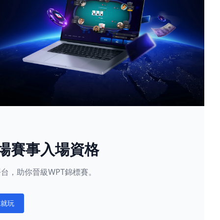
現場賽事入場資格
星賽平台，助你晉級WPT錦標賽。
在就玩
ations