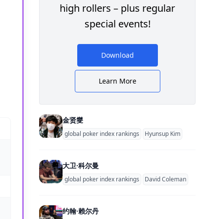
high rollers – plus regular
special events!
Download
Learn More
金贤燮
global poker index rankings
Hyunsup Kim
大卫·科尔曼
global poker index rankings
David Coleman
约翰·赖尔丹