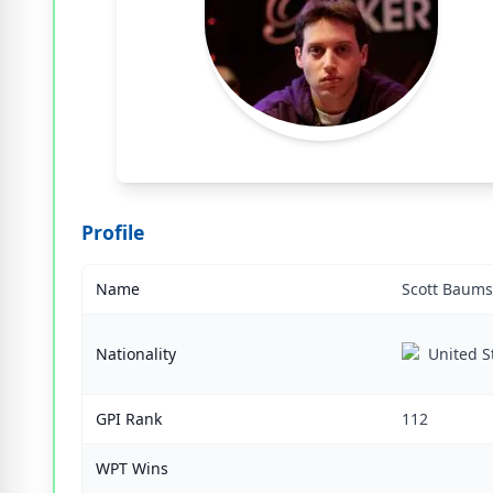
Profile
Name
Scott Baums
Nationality
United S
GPI Rank
112
WPT Wins