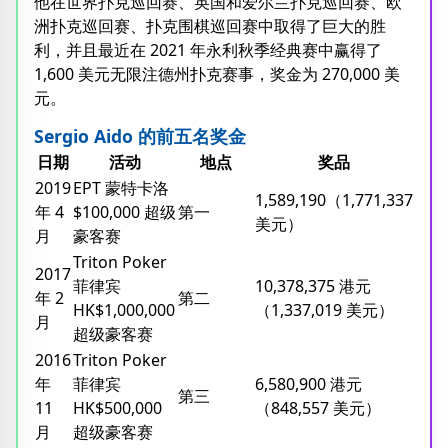
他在世界扑克巡回赛、英国和爱尔兰扑克巡回赛、欧
洲扑克巡回赛、扑克围棋巡回赛中取得了巨大的胜
利，并且最近在 2021 年永利秋季经典赛中赢得了
1,600 美元无限注德州扑克赛事，奖金为 270,000 美
元。
Sergio Aido 的前五名奖金
日期
活动
地点
奖品
2019
EPT 蒙特卡洛
1,589,190（1,771,337
年 4
$100,000 超级
第一
美元）
月
豪客赛
Triton Poker
2017
菲律宾
10,378,375 港元
年 2
第二
HK$1,000,000
（1,337,019 美元）
月
超级豪客赛
2016
Triton Poker
年
菲律宾
6,580,900 港元
第三
11
HK$500,000
（848,557 美元）
月
超级豪客赛