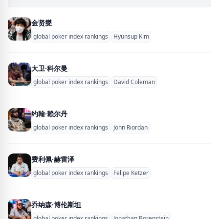
金贤燮
global poker index rankings
Hyunsup Kim
大卫·科尔曼
global poker index rankings
David Coleman
约翰·赖尔丹
global poker index rankings
John Riordan
费利佩·赫雷泽
global poker index rankings
Felipe Ketzer
乔纳森·博伦斯坦
global poker index rankings
Jonathan Borenstein