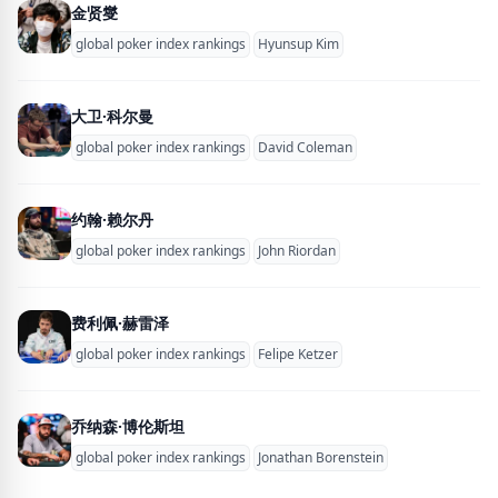
金贤燮
global poker index rankings
Hyunsup Kim
大卫·科尔曼
global poker index rankings
David Coleman
约翰·赖尔丹
global poker index rankings
John Riordan
费利佩·赫雷泽
global poker index rankings
Felipe Ketzer
乔纳森·博伦斯坦
global poker index rankings
Jonathan Borenstein