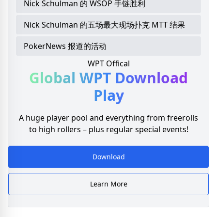
Nick Schulman 的 WSOP 手链胜利
Nick Schulman 的五场最大现场扑克 MTT 结果
PokerNews 报道的活动
WPT Offical
Global WPT
Download
Play
A huge player pool and everything from freerolls
to high rollers – plus regular special events!
Download
Learn More