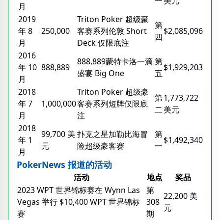
一
美元
月
2019
Triton Poker 超级豪
第
年 8
250,000
客赛系列伦敦 Short
$2,085,096
四
月
Deck 仅限底注
2016
888,889蒙特卡洛一滴
第
年 10
888,889
$1,929,203
盛宴 Big One
五
月
2018
Triton Poker 超级豪
第
1,773,722
年 7
1,000,000
客赛系列短牌仅限底
二
美元
月
注
2018
99,700 美
扑克之星加勒比海冒
第
年 1
$1,492,340
元
险超级豪客赛
一
月
PokerNews 报道的活动
活动
地点
奖品
2023 WPT 世界锦标赛在 Wynn Las
第
22,200 美
Vegas 举行 $10,400 WPT 世界锦标
308
元
赛
期