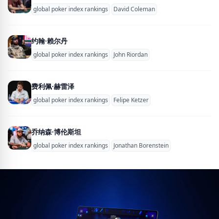
global poker index rankings
David Coleman
约翰·赖尔丹
global poker index rankings
John Riordan
费利佩·赫雷泽
global poker index rankings
Felipe Ketzer
乔纳森·博伦斯坦
global poker index rankings
Jonathan Borenstein