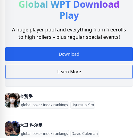
Global WPT
Download
Play
A huge player pool and everything from freerolls
to high rollers – plus regular special events!
Download
Learn More
金贤燮
global poker index rankings
Hyunsup Kim
大卫·科尔曼
global poker index rankings
David Coleman