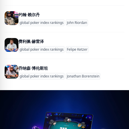
约翰·赖尔丹
global poker index rankings
John Riordan
费利佩·赫雷泽
global poker index rankings
Felipe Ketzer
乔纳森·博伦斯坦
global poker index rankings
Jonathan Borenstein