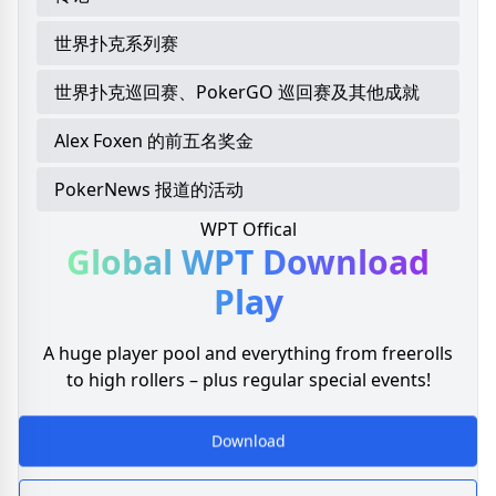
世界扑克系列赛
世界扑克巡回赛、PokerGO 巡回赛及其他成就
Alex Foxen 的前五名奖金
PokerNews 报道的活动
WPT Offical
Global WPT
Download
Play
A huge player pool and everything from freerolls
to high rollers – plus regular special events!
Download