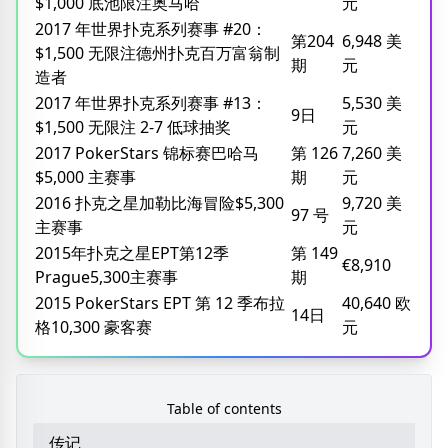
$1,000 底池限注奥马哈
元
2017 年世界扑克系列赛事 #20：
第204
6,948 美
$1,500 无限注德州扑克百万富翁制
期
元
造者
2017 年世界扑克系列赛事 #13：
5,530 美
9日
$1,500 无限注 2-7 低球抽奖
元
2017 PokerStars 锦标赛巴哈马
第 126
7,260 美
$5,000 主赛事
期
元
2016 扑克之星加勒比海冒险$5,300
9,720 美
97 号
主赛事
元
2015年扑克之星EPT第12季
第 149
€8,910
Prague5,300主赛事
期
2015 PokerStars EPT 第 12 季布拉
40,640 欧
14日
格10,300 豪客赛
元
Table of contents
传记