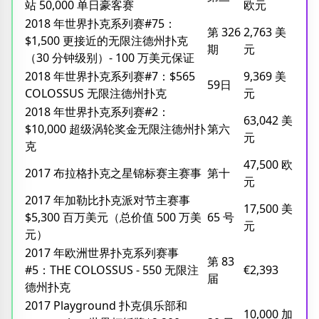
站 50,000 单日豪客赛
欧元
2018 年世界扑克系列赛#75：
第 326
2,763 美
$1,500 更接近的无限注德州扑克
期
元
（30 分钟级别）- 100 万美元保证
2018 年世界扑克系列赛#7：$565
9,369 美
59日
COLOSSUS 无限注德州扑克
元
2018 年世界扑克系列赛#2：
63,042 美
$10,000 超级涡轮奖金无限注德州扑
第六
元
克
47,500 欧
2017 布拉格扑克之星锦标赛主赛事
第十
元
2017 年加勒比扑克派对节主赛事
17,500 美
$5,300 百万美元（总价值 500 万美
65 号
元
元）
2017 年欧洲世界扑克系列赛事
第 83
#5：THE COLOSSUS - 550 无限注
€2,393
届
德州扑克
2017 Playground 扑克俱乐部和
10,000 加