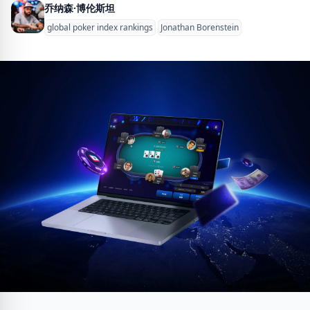
乔纳森·博伦斯坦
global poker index rankings
Jonathan Borenstein