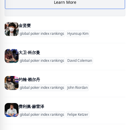
Learn More
金贤燮
global poker index rankings
Hyunsup Kim
大卫·科尔曼
global poker index rankings
David Coleman
约翰·赖尔丹
global poker index rankings
John Riordan
费利佩·赫雷泽
global poker index rankings
Felipe Ketzer