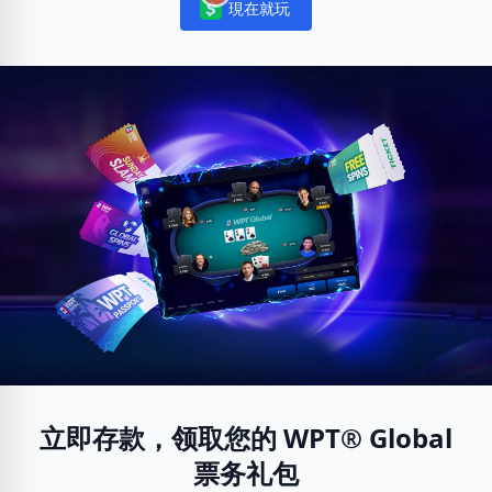
現在就玩
Notifications
立即存款，领取您的 WPT® Global
票务礼包