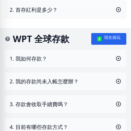
2. 首存紅利是多少？
WPT 全球存款
現在就玩
1. 我如何存款？
2. 我的存款尚未入帳怎麼辦？
3. 存款會收取手續費嗎？
4. 目前有哪些存款方式？