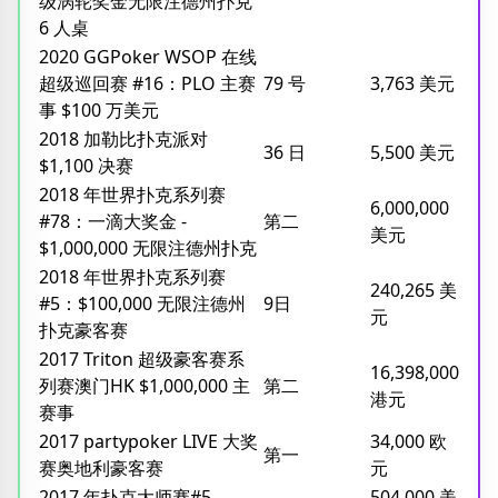
级涡轮奖金无限注德州扑克
6 人桌
2020 GGPoker WSOP 在线
超级巡回赛 #16：PLO 主赛
79 号
3,763 美元
事 $100 万美元
2018 加勒比扑克派对
36 日
5,500 美元
$1,100 决赛
2018 年世界扑克系列赛
6,000,000
#78：一滴大奖金 -
第二
美元
$1,000,000 无限注德州扑克
2018 年世界扑克系列赛
240,265 美
#5：$100,000 无限注德州
9日
元
扑克豪客赛
2017 Triton 超级豪客赛系
16,398,000
列赛澳门HK $1,000,000 主
第二
港元
赛事
2017 partypoker LIVE 大奖
34,000 欧
第一
赛奥地利豪客赛
元
2017 年扑克大师赛#5
504,000 美