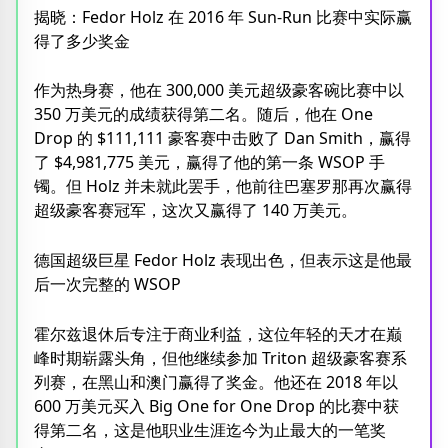
揭晓：Fedor Holz 在 2016 年 Sun-Run 比赛中实际赢
得了多少奖金
作为热身赛，他在 300,000 美元超级豪客碗比赛中以
350 万美元的成绩获得第二名。随后，他在 One
Drop 的 $111,111 豪客赛中击败了 Dan Smith，赢得
了 $4,981,775 美元，赢得了他的第一条 WSOP 手
镯。但 Holz 并未就此罢手，他前往巴塞罗那再次赢得
超级豪客赛冠军，这次又赢得了 140 万美元。
德国超级巨星 Fedor Holz 表现出色，但表示这是他最
后一次完整的 WSOP
霍尔兹退休后专注于商业利益，这位年轻的天才在巅
峰时期崭露头角，但他继续参加 Triton 超级豪客赛系
列赛，在黑山和澳门赢得了奖金。他还在 2018 年以
600 万美元买入 Big One for One Drop 的比赛中获
得第二名，这是他职业生涯迄今为止最大的一笔奖