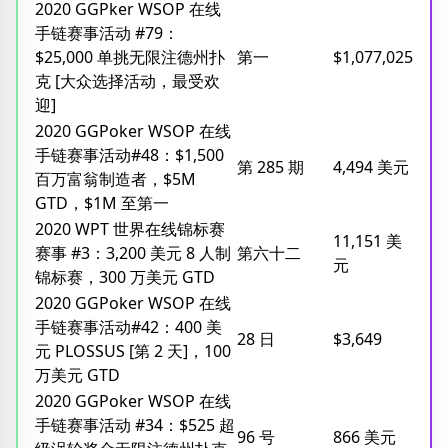
2020 GGPker WSOP 在线
手链赛事活动 #79：
$25,000 单挑无限注德州扑
第一
$1,077,025
克 [大众选择活动，最受欢
迎]
2020 GGPoker WSOP 在线
手链赛事活动#48：$1,500
第 285 期
4,494 美元
百万富翁制造者，$5M
GTD，$1M 至第一
2020 WPT 世界在线锦标赛
11,151 美
赛事 #3：3,200 美元 8 人制
第六十二
元
锦标赛，300 万美元 GTD
2020 GGPoker WSOP 在线
手链赛事活动#42：400 美
28 日
$3,649
元 PLOSSUS [第 2 天]，100
万美元 GTD
2020 GGPoker WSOP 在线
手链赛事活动 #34：$525 超
96 号
866 美元