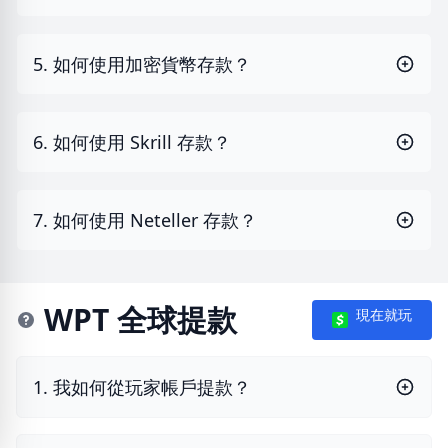
5. 如何使用加密貨幣存款？
6. 如何使用 Skrill 存款？
7. 如何使用 Neteller 存款？
WPT 全球提款
現在就玩
1. 我如何從玩家帳戶提款？