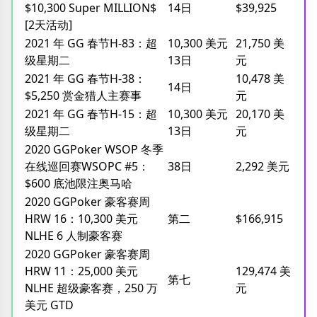
$10,300 Super MILLION$
14日
$39,925
[2天活动]
2021 年 GG 春节H-83：超
10,300 美元
21,750 美
级星期二
13日
元
2021 年 GG 春节H-38：
10,478 美
14日
$5,250 赏金猎人主赛事
元
2021 年 GG 春节H-15：超
10,300 美元
20,170 美
级星期二
13日
元
2020 GGPoker WSOP 冬季
在线巡回赛WSOPC #5：
38日
2,292 美元
$600 底池限注奥马哈
2020 GGPoker 豪客赛周
HRW 16：10,300 美元
第二
$166,915
NLHE 6 人制豪客赛
2020 GGPoker 豪客赛周
HRW 11：25,000 美元
129,474 美
第七
NLHE 超级豪客赛，250 万
元
美元 GTD