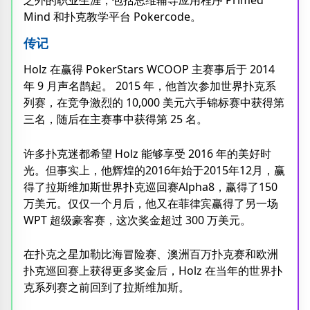
之外的职业生涯，包括思维辅导应用程序 Primed
Mind 和扑克教学平台 Pokercode。
传记
Holz 在赢得 PokerStars WCOOP 主赛事后于 2014
年 9 月声名鹊起。 2015 年，他首次参加世界扑克系
列赛，在竞争激烈的 10,000 美元六手锦标赛中获得第
三名，随后在主赛事中获得第 25 名。
许多扑克迷都希望 Holz 能够享受 2016 年的美好时
光。但事实上，他辉煌的2016年始于2015年12月，赢
得了拉斯维加斯世界扑克巡回赛Alpha8，赢得了150
万美元。仅仅一个月后，他又在菲律宾赢得了另一场
WPT 超级豪客赛，这次奖金超过 300 万美元。
在扑克之星加勒比海冒险赛、澳洲百万扑克赛和欧洲
扑克巡回赛上获得更多奖金后，Holz 在当年的世界扑
克系列赛之前回到了拉斯维加斯。