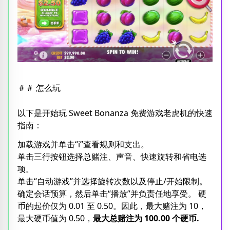
＃＃ 怎么玩
以下是开始玩 Sweet Bonanza 免费游戏老虎机的快速
指南：
加载游戏并单击“i”查看规则和支出。
单击三行按钮选择总赌注、声音、快速旋转和省电选
项。
单击“自动游戏”并选择旋转次数以及停止/开始限制。
确定会话预算，然后单击“播放”并负责任地享受。 硬
币的起价仅为 0.01 至 0.50。因此，最大赌注为 10，
最大硬币值为 0.50，
最大总赌注为 100.00 个硬币.