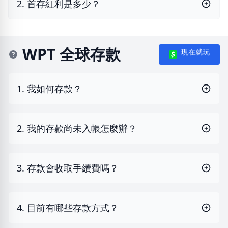
2. 首存紅利是多少？
WPT 全球存款
現在就玩
1. 我如何存款？
2. 我的存款尚未入帳怎麼辦？
3. 存款會收取手續費嗎？
4. 目前有哪些存款方式？