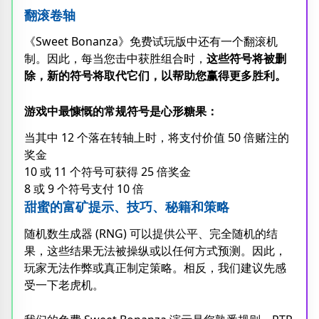
翻滚卷轴
《Sweet Bonanza》免费试玩版中还有一个翻滚机
制。因此，每当您击中获胜组合时，
这些符号将被删
除，新的符号将取代它们，以帮助您赢得更多胜利。
游戏中最慷慨的常规符号是心形糖果：
当其中 12 个落在转轴上时，将支付价值 50 倍赌注的
奖金
10 或 11 个符号可获得 25 倍奖金
8 或 9 个符号支付 10 倍
甜蜜的富矿提示、技巧、秘籍和策略
随机数生成器 (RNG) 可以提供公平、完全随机的结
果，这些结果无法被操纵或以任何方式预测。因此，
玩家无法作弊或真正制定策略。相反，我们建议先感
受一下老虎机。