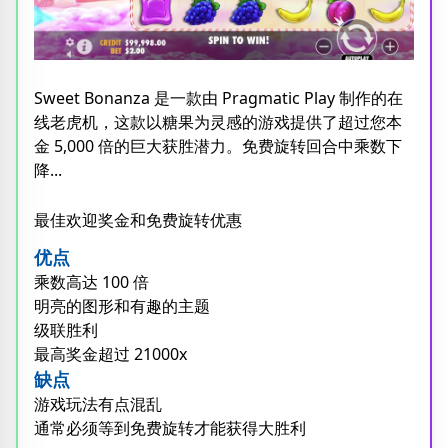
Sweet Bonanza 是一款由 Pragmatic Play 制作的在
线老虎机，这款以糖果为灵感的游戏提供了超过您本
金 5,000 倍的巨大获胜潜力。免费旋转回合中乘数下
降...
最佳欢迎奖金和免费旋转优惠
优点
乘数高达 100 倍
明亮的图形和有趣的主题
级联胜利
最高奖金超过 21000x
缺点
游戏玩法有点混乱
通常必须等到免费旋转才能获得大胜利