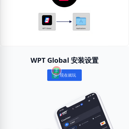
WPT Global 安装设置
現在就玩
Notifications