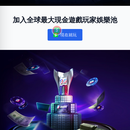
加入全球最大現金遊戲玩家娛樂池
現在就玩
Notifications