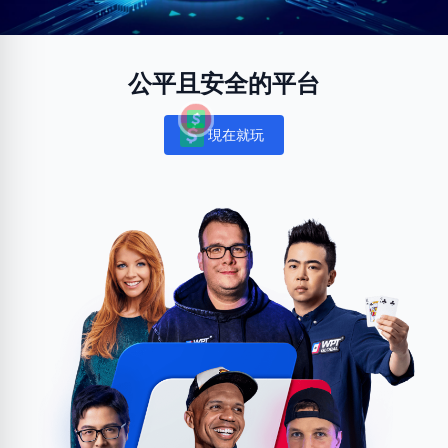
公平且安全的平台
現在就玩
Notifications