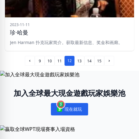
2023-11-11
珍·哈曼
Jen Harman 扑克玩家简介。获取最新信息、奖金和画廊。
12
9
10
11
13
14
15
Prev Page
Next Page
加入全球最大現金遊戲玩家娛樂池
現在就玩
Notifications