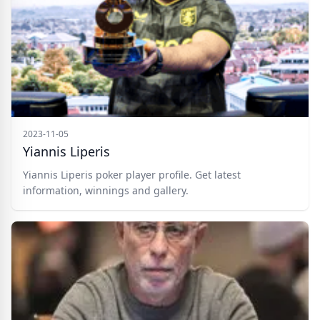
2023-11-05
Yiannis Liperis
Yiannis Liperis poker player profile. Get latest
information, winnings and gallery.