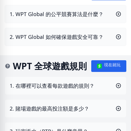
1. WPT Global 的公平競賽算法是什麼？
2. WPT Global 如何確保遊戲安全可靠？
WPT 全球遊戲規則
現在就玩
1. 在哪裡可以查看每款遊戲的規則？
2. 賭場遊戲的最高投注額是多少？