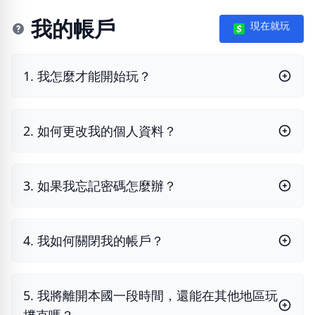
我的帳戶
現在就玩
1. 我怎麼才能開始玩？
2. 如何更改我的個人資料？
3. 如果我忘記密碼怎麼辦？
4. 我如何關閉我的帳戶？
5. 我將離開本國一段時間，還能在其他地區玩