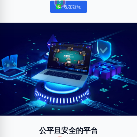
現在就玩
Notifications
公平且安全的平台