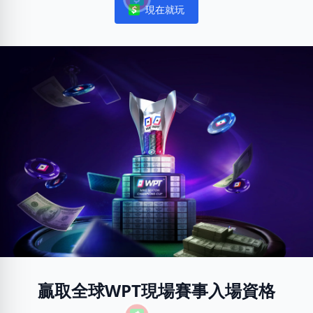
現在就玩
Notifications
贏取全球WPT現場賽事入場資格