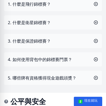
1. 什麼是飛行錦標賽？
2. 什麼是衛星錦標賽？
3. 什麼是保證錦標賽？
4. 如何使用背包中的錦標賽門票？
5. 哪些牌有資格獲得現金遊戲頭獎？
公平與安全
現在就玩