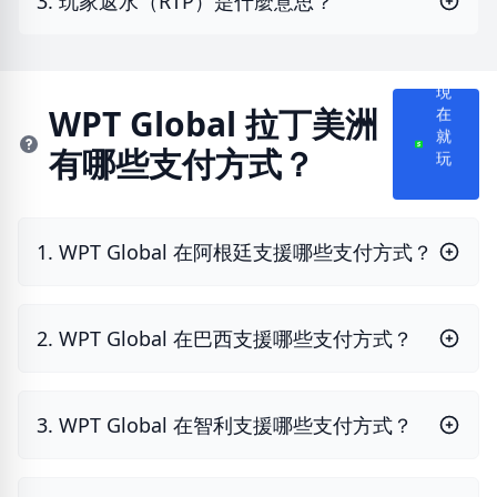
3. 玩家返水（RTP）是什麼意思？
現
在
WPT Global 拉丁美洲
就
有哪些支付方式？
玩
1. WPT Global 在阿根廷支援哪些支付方式？
2. WPT Global 在巴西支援哪些支付方式？
3. WPT Global 在智利支援哪些支付方式？