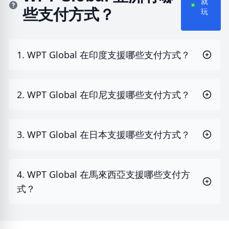
些支付方式？
玩
1. WPT Global 在印度支援哪些支付方式？
2. WPT Global 在印尼支援哪些支付方式？
3. WPT Global 在日本支援哪些支付方式？
4. WPT Global 在馬來西亞支援哪些支付方
式？
現