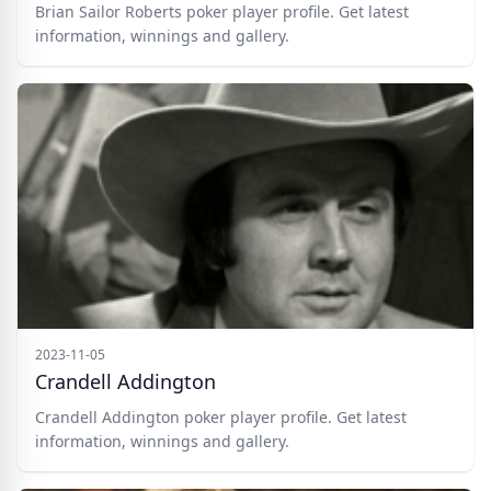
Brian Sailor Roberts poker player profile. Get latest
information, winnings and gallery.
2023-11-05
Crandell Addington
Crandell Addington poker player profile. Get latest
information, winnings and gallery.