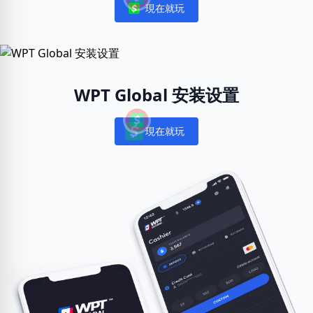
現在就玩
Notifications
WPT Global 安装设置
現在就玩
Notifications