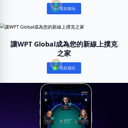
現在就玩
Notifications
讓WPT Global成為您的新線上撲克
之家
現在就玩
Notifications