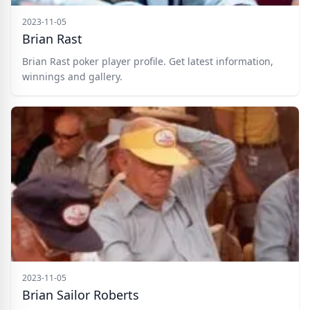
2023-11-05
Brian Rast
Brian Rast poker player profile. Get latest information,
winnings and gallery.
2023-11-05
Brian Sailor Roberts