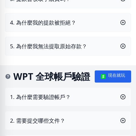
4. 為什麼我的提款被拒絕？
5. 為什麼我無法提取原始存款？
WPT 全球帳戶驗證
現在就玩
1. 為什麼需要驗證帳戶？
2. 需要提交哪些文件？