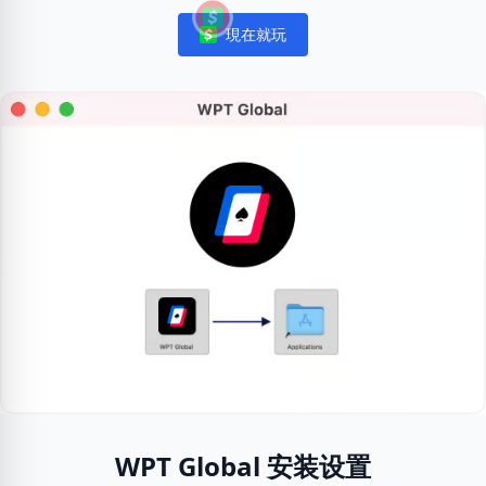
現在就玩
Notifications
WPT Global 安装设置