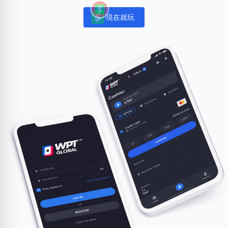
現在就玩
Notifications