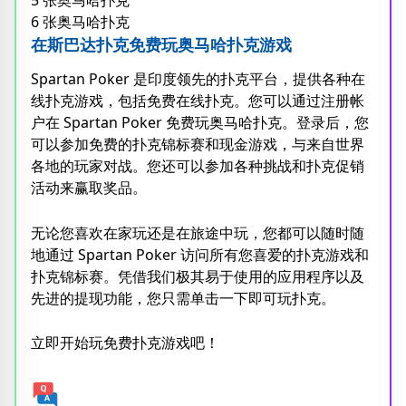
5 张奥马哈扑克
6 张奥马哈扑克
在斯巴达扑克免费玩奥马哈扑克游戏
Spartan Poker 是印度领先的扑克平台，提供各种在
线扑克游戏，包括免费在线扑克。您可以通过注册帐
户在 Spartan Poker 免费玩奥马哈扑克。登录后，您
可以参加免费的扑克锦标赛和现金游戏，与来自世界
各地的玩家对战。您还可以参加各种挑战和扑克促销
活动来赢取奖品。
无论您喜欢在家玩还是在旅途中玩，您都可以随时随
地通过 Spartan Poker 访问所有您喜爱的扑克游戏和
扑克锦标赛。凭借我们极其易于使用的应用程序以及
先进的提现功能，您只需单击一下即可玩扑克。
立即开始玩免费扑克游戏吧！