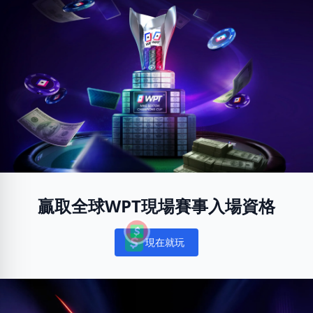
贏取全球WPT現場賽事入場資格
現在就玩
Notifications