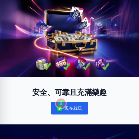
安全、可靠且充滿樂趣
現在就玩
Notifications