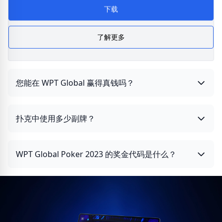
下载
了解更多
您能在 WPT Global 赢得真钱吗？
扑克中使用多少副牌？
WPT Global Poker 2023 的奖金代码是什么？