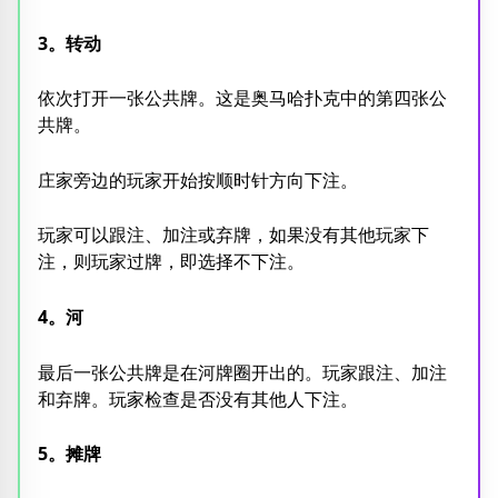
3。转动
依次打开一张公共牌。这是奥马哈扑克中的第四张公
共牌。
庄家旁边的玩家开始按顺时针方向下注。
玩家可以跟注、加注或弃牌，如果没有其他玩家下
注，则玩家过牌，即选择不下注。
4。河
最后一张公共牌是在河牌圈开出的。玩家跟注、加注
和弃牌。玩家检查是否没有其他人下注。
5。摊牌