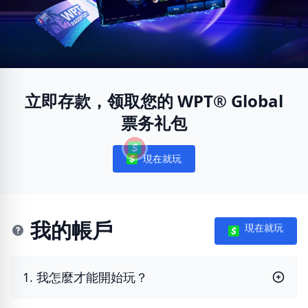
立即存款，领取您的 WPT® Global
票务礼包
現在就玩
Notifications
我的帳戶
現在就玩
1. 我怎麼才能開始玩？