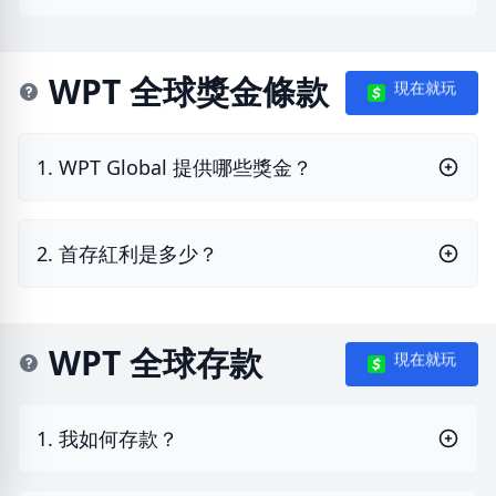
WPT 全球獎金條款
現在就玩
1. WPT Global 提供哪些獎金？
2. 首存紅利是多少？
WPT 全球存款
現在就玩
1. 我如何存款？