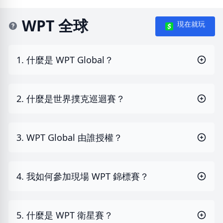
WPT 全球
現在就玩
1. 什麼是 WPT Global？
2. 什麼是世界撲克巡迴賽？
3. WPT Global 由誰授權？
4. 我如何參加現場 WPT 錦標賽？
5. 什麼是 WPT 衛星賽？