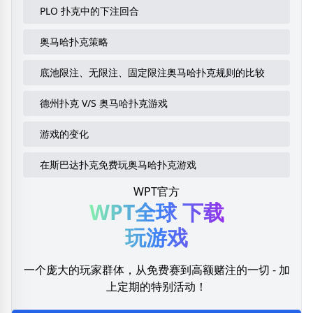
PLO 扑克中的下注回合
奥马哈扑克策略
底池限注、无限注、固定限注奥马哈扑克规则的比较
德州扑克 V/S 奥马哈扑克游戏
游戏的变化
在斯巴达扑克免费玩奥马哈扑克游戏
WPT官方
WPT全球
下载
玩游戏
一个庞大的玩家群体，从免费赛到高额赌注的一切 - 加
上定期的特别活动！