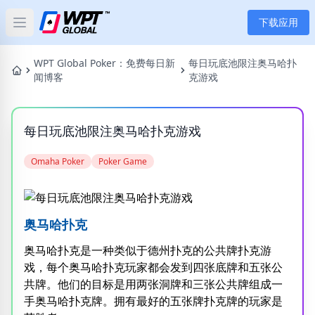
下载应用
Open main menu
首页
WPT Global Poker：免费每日新
每日玩底池限注奥马哈扑
闻博客
克游戏
新闻
每日玩底池限注奥马哈扑克游戏
文章
Omaha Poker
Poker Game
扑克
应用
奥马哈扑克
玩家
奥马哈扑克是一种类似于德州扑克的公共牌扑克游
戏，每个奥马哈扑克玩家都会发到四张底牌和五张公
分类
共牌。他们的目标是用两张洞牌和三张公共牌组成一
手奥马哈扑克牌。拥有最好的五张牌扑克牌的玩家是
标签