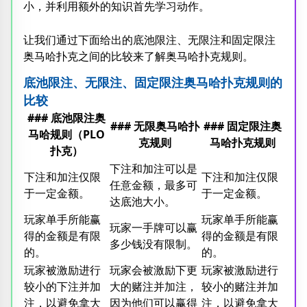
小，并利用额外的知识首先学习动作。
让我们通过下面给出的底池限注、无限注和固定限注
奥马哈扑克之间的比较来了解奥马哈扑克规则。
底池限注、无限注、固定限注奥马哈扑克规则的
比较
###
底池限注奥
###
无限奥马哈扑
###
固定限注奥
马哈规则（PLO
克规则
马哈扑克规则
扑克）
下注和加注可以是
下注和加注仅限
下注和加注仅限
任意金额，最多可
于一定金额。
于一定金额。
达底池大小。
玩家单手所能赢
玩家单手所能赢
玩家一手牌可以赢
得的金额是有限
得的金额是有限
多少钱没有限制。
的。
的。
玩家被激励进行
玩家会被激励下更
玩家被激励进行
较小的下注并加
大的赌注并加注，
较小的赌注并加
注，以避免拿大
因为他们可以赢得
注，以避免拿大