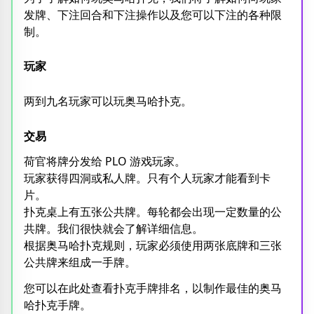
发牌、下注回合和下注操作以及您可以下注的各种限
制。
玩家
两到九名玩家可以玩奥马哈扑克。
交易
荷官将牌分发给 PLO 游戏玩家。
玩家获得四洞或私人牌。只有个人玩家才能看到卡
片。
扑克桌上有五张公共牌。每轮都会出现一定数量的公
共牌。我们很快就会了解详细信息。
根据奥马哈扑克规则，玩家必须使用两张底牌和三张
公共牌来组成一手牌。
您可以在此处查看扑克手牌排名，以制作最佳的奥马
哈扑克手牌。