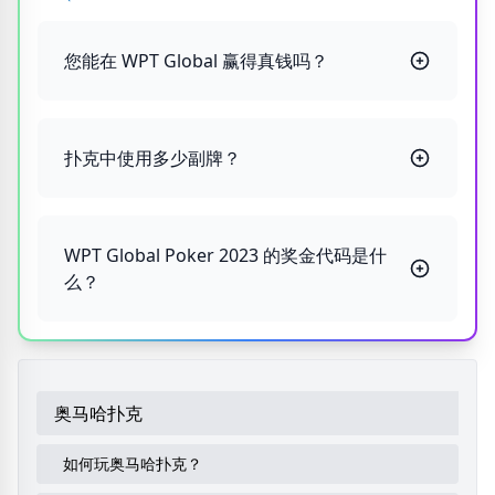
您能在 WPT Global 赢得真钱吗？
扑克中使用多少副牌？
WPT Global Poker 2023 的奖金代码是什
么？
奥马哈扑克
如何玩奥马哈扑克？