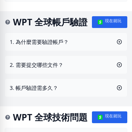
WPT 全球帳戶驗證
現在就玩
1. 為什麼需要驗證帳戶？
2. 需要提交哪些文件？
3. 帳戶驗證需多久？
WPT 全球技術問題
現在就玩