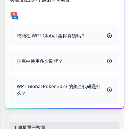
您能在 WPT Global 赢得真钱吗？
扑克中使用多少副牌？
WPT Global Poker 2023 的奖金代码是什
么？
1.质量重于数量