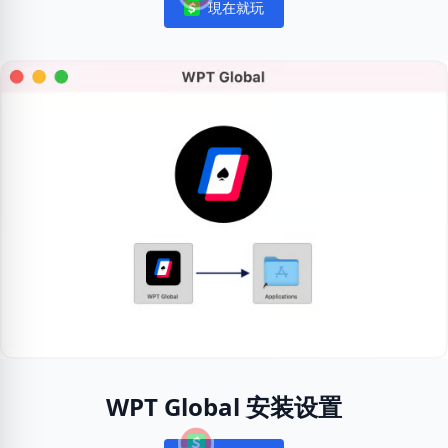
現在就玩
Notifications
WPT Global 安装设置