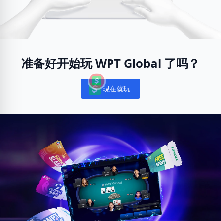
准备好开始玩 WPT Global 了吗？
現在就玩
Notifications