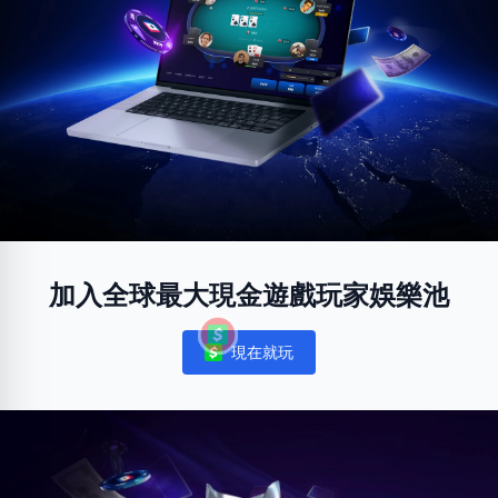
加入全球最大現金遊戲玩家娛樂池
現在就玩
Notifications