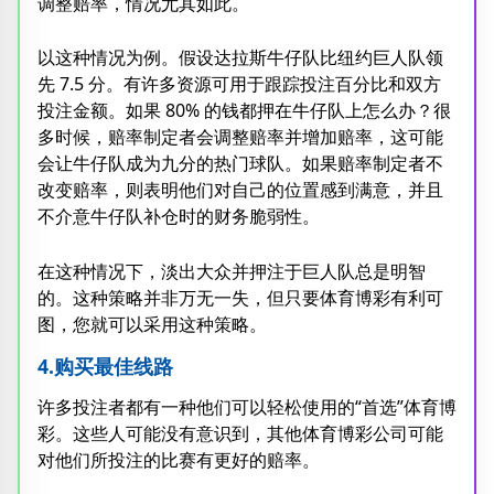
调整赔率，情况尤其如此。
以这种情况为例。假设达拉斯牛仔队比纽约巨人队领
先 7.5 分。有许多资源可用于跟踪投注百分比和双方
投注金额。如果 80% 的钱都押在牛仔队上怎么办？很
多时候，赔率制定者会调整赔率并增加赔率，这可能
会让牛仔队成为九分的热门球队。如果赔率制定者不
改变赔率，则表明他们对自己的位置感到满意，并且
不介意牛仔队补仓时的财务脆弱性。
在这种情况下，淡出大众并押注于巨人队总是明智
的。这种策略并非万无一失，但只要体育博彩有利可
图，您就可以采用这种策略。
4.购买最佳线路
许多投注者都有一种他们可以轻松使用的“首选”体育博
彩。这些人可能没有意识到，其他体育博彩公司可能
对他们所投注的比赛有更好的赔率。