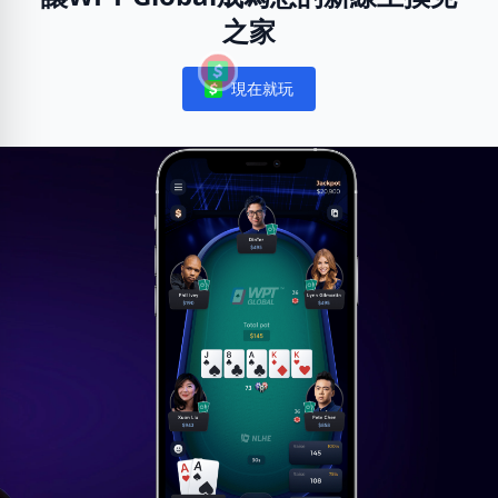
之家
現在就玩
Notifications