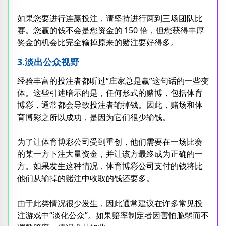
如果您要进行连赢投注，请坚持进行两到三场团队比
赛。您赢的钱不会是您资金的 150 倍，但您获得丰厚
奖金的机会比完全输掉原来的赌注要好得多。
3.淡出公众视野
经验丰富的投注者都听过“庄家总是赢”这句话的一些变
体。这些引述暗示的是，任何形式的赌博，包括体育
博彩，通常都会导致投注者输掉钱。因此，赌场和体
育博彩之所以成功，是因为它们很少输钱。
为了让体育博彩公司受到重创，他们需要在一场比赛
的某一方下注大量资金，并让该方最终成为正确的一
方。如果发生这种情况，体育博彩公司支付的钱将比
他们从输掉的赌注中收取的钱还要多。
由于此类情况很少发生，因此通常建议在许多常见投
注游戏中“淡化公众”。如果赔率制定者因害怕脆弱而不