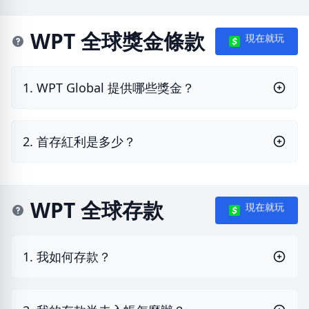
WPT 全球獎金條款
現在就玩
1. WPT Global 提供哪些獎金？
2. 首存紅利是多少？
WPT 全球存款
現在就玩
1. 我如何存款？