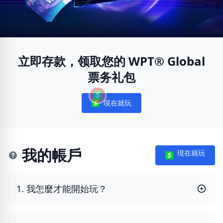
立即存款，领取您的 WPT® Global
票务礼包
現在就玩
Notifications
我的帳戶
現在就玩
1. 我怎麼才能開始玩？