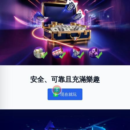
安全、可靠且充滿樂趣
現在就玩
Notifications