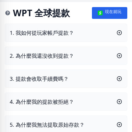
WPT 全球提款
現在就玩
1. 我如何從玩家帳戶提款？
2. 為什麼我還沒收到提款？
3. 提款會收取手續費嗎？
4. 為什麼我的提款被拒絕？
5. 為什麼我無法提取原始存款？