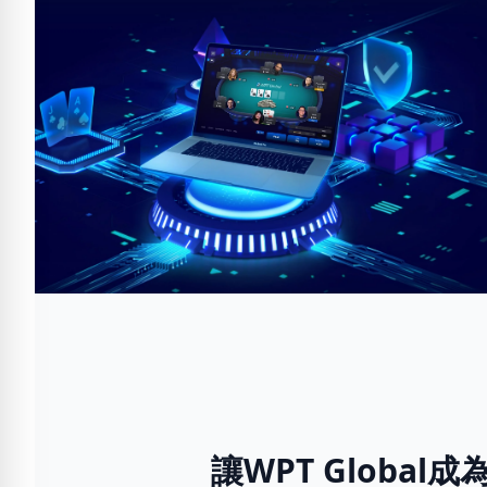
讓WPT Globa