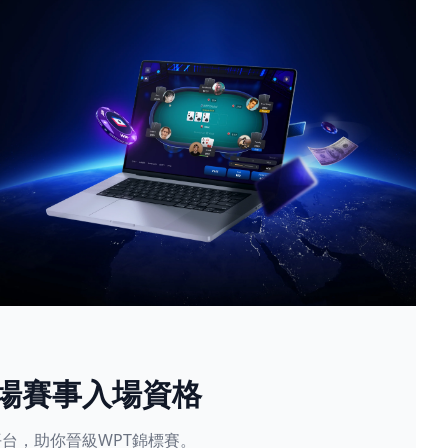
現場賽事入場資格
星賽平台，助你晉級WPT錦標賽。