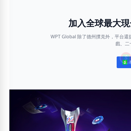
加入全球最大現
WPT Global 除了德州撲克外，
戲、二
Noti