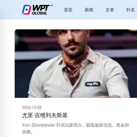
首页
新闻
文章
扑克
2023-12-08
尤里·吉维列夫斯基
Yuri Dzivielevski 扑克玩家简介。获取最新信息、奖金和
画廊。