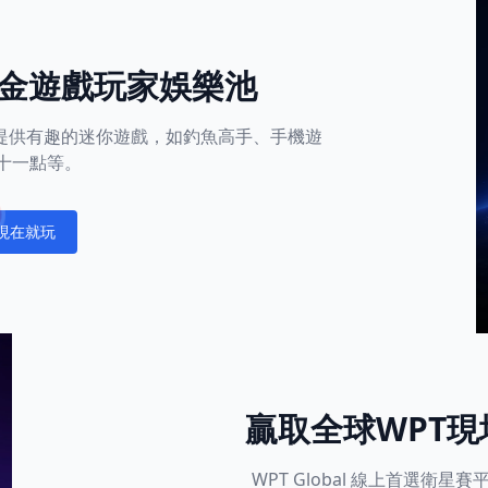
金遊戲玩家娛樂池
平台還提供有趣的迷你遊戲，如釣魚高手、手機遊
十一點等。
現在就玩
fications
贏取全球WPT
WPT Global 線上首選衛