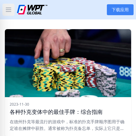
下载应用
Open main menu
首页
新闻
文章
扑克
应用
玩家
2023-11-30
各种扑克变体中的最佳手牌：综合指南
分类
在德州扑克等最流行的游戏中，标准的扑克手牌顺序图用于确
定谁在摊牌中获胜。通常被称为扑克备忘单，实际上它只是概
述了确定获胜手牌的游戏规则。
标签