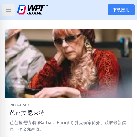
下载应用
Open main menu
首页
新闻
文章
扑克
应用
玩家
2023-12-07
芭芭拉·恩莱特
分类
芭芭拉·恩莱特 (Barbara Enright) 扑克玩家简介。获取最新信
息、奖金和画廊。
标签