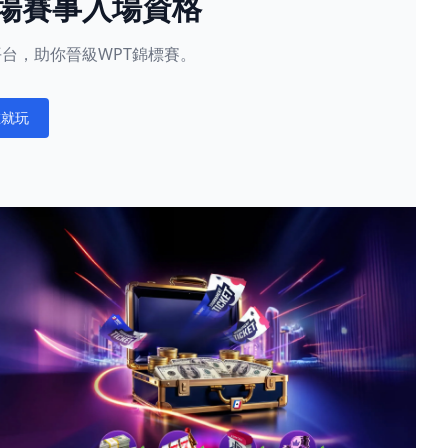
現場賽事入場資格
星賽平台，助你晉級WPT錦標賽。
在就玩
ations