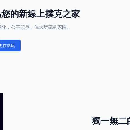
l成為您的新線上撲克之家
正全球化，公平競爭，偉大玩家的家園。
現在就玩
fications
獨一無二