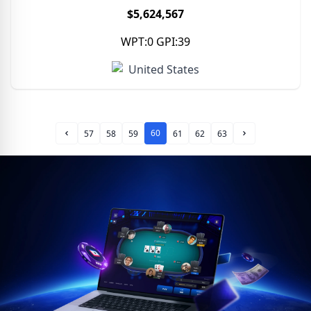
$5,624,567
WPT:0 GPI:39
United States
60
57
58
59
61
62
63
Prev Page
Next Page