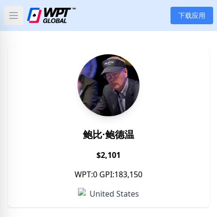
下载应用
Open main menu
首页
新闻
文章
扑克
鲍比·鲍德温
应用
$2,101
玩家
WPT:0 GPI:183,150
分类
United States
标签