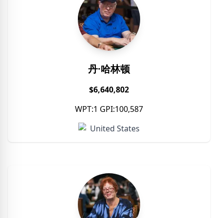
丹·哈林顿
$6,640,802
WPT:1 GPI:100,587
United States