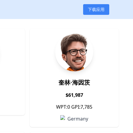
下载应用
奎林·海因茨
$61,987
WPT:0 GPI:7,785
Germany