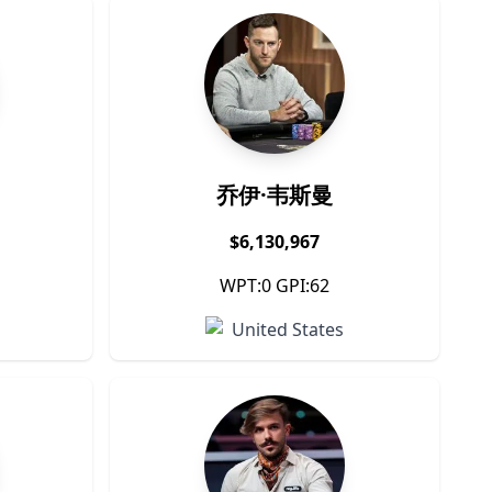
乔伊·韦斯曼
$6,130,967
WPT:0 GPI:62
United States