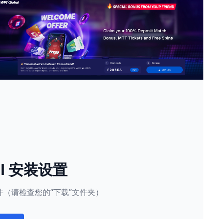
al 安装设置
（请检查您的“下载”文件夹）