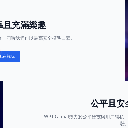
靠且充滿樂趣
的平台，同時我們也以最高安全標準自豪。
現在就玩
fications
公平且安
WPT Global致力於公平競技與用戶
驗