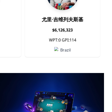
尤里·吉维列夫斯基
$6,126,323
WPT:0 GPI:114
Brazil