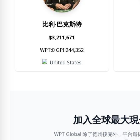
比利·巴克斯特
$3,211,671
WPT:0 GPI:244,352
United States
加入全球最大現
WPT Global 除了德州撲克外，