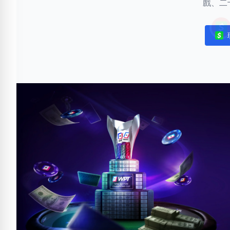
戲、二
Noti