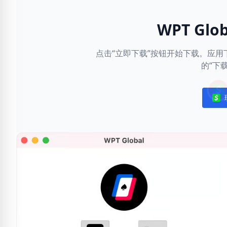
WPT Gl
点击“立即下载”按钮开始下载。应
的“下
Noti