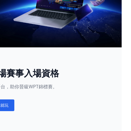
現場賽事入場資格
星賽平台，助你晉級WPT錦標賽。
在就玩
ations