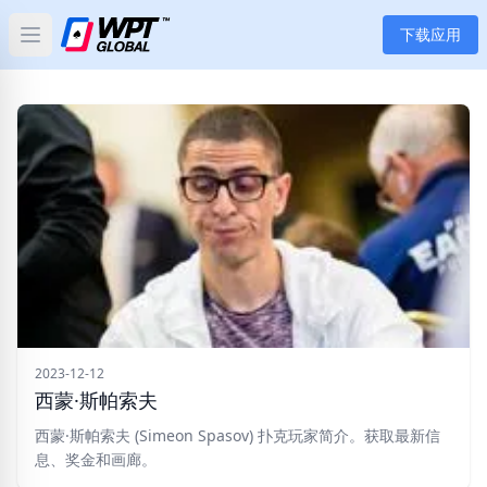
下载应用
Open main menu
首页
新闻
文章
扑克
应用
玩家
2023-12-12
西蒙·斯帕索夫
分类
西蒙·斯帕索夫 (Simeon Spasov) 扑克玩家简介。获取最新信
息、奖金和画廊。
标签