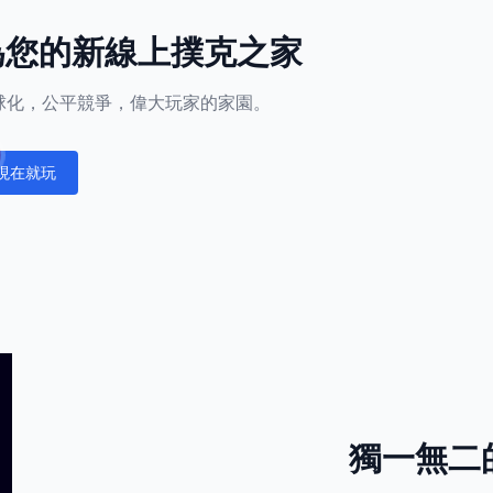
l成為您的新線上撲克之家
正全球化，公平競爭，偉大玩家的家園。
現在就玩
fications
獨一無二