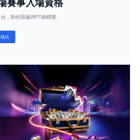
現場賽事入場資格
星賽平台，助你晉級WPT錦標賽。
在就玩
ations