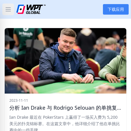
下载应用
Open main menu
首页
新闻
文章
扑克
应用
玩家
2023-11-11
分析 Ian Drake 与 Rodrigo Selouan 的单挑复出
分类
Ian Drake 最近在 PokerStars 上赢得了一场买入费为 5,200
美元的扑克锦标赛。在这篇文章中，他详细介绍了他在单挑比
赛中的一些手牌。
标签