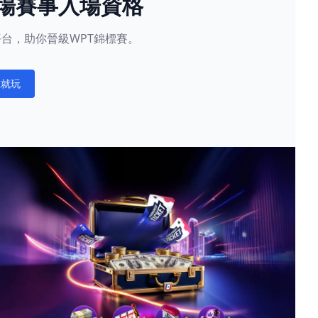
現場賽事入場資格
星賽平台，助你晉級WPT錦標賽。
在就玩
ations