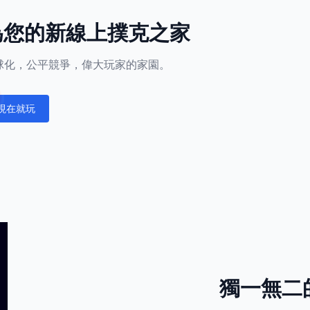
l成為您的新線上撲克之家
正全球化，公平競爭，偉大玩家的家園。
現在就玩
fications
獨一無二