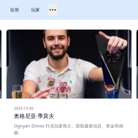
应用
玩家
2023-12-06
奥格尼亚·季莫夫
Ognyan Dimov 扑克玩家简介。获取最新信息、奖金和画
廊。