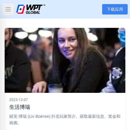
下载应用
Open main menu
首页
新闻
文章
扑克
应用
玩家
2023-12-07
生活博瑞
分类
丽芙·博瑞 (Liv Boeree) 扑克玩家简介。获取最新信息、奖金和
画廊。
标签